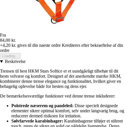
Fra
84,00 kr.
+4,20 kr.
gives til din naeste ordre
Krediteres efter bekraeftelse af din
ordre
Loading...
Beskrivelse
Trensen til hest HKM Stars Softice er et uundgåeligt tilbehør til dit
hests velvære og komfort. Designet af det anerkendte mærke HKM,
kombinerer denne trense elegance og funktionalitet, hvilket giver en
behagelig oplevelse både for hesten og dens ejer.
De bemærkelsesværdige funktioner ved denne trense inkluderer:
Polstrede næserem og pandeled:
Disse specielt designede
elementer sikrer optimal komfort, selv under langvarig brug, og
reducerer dermed risikoen for irritation.
Sølvfarvede karabinhager:
Karabinhagerne tilføjer et stilrent
touch, mens de sikrer en solid og pålidelig fastgørelse. Deres