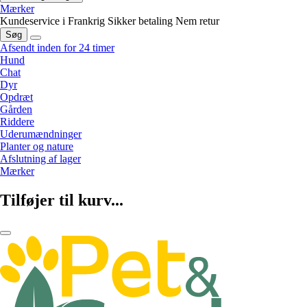
Mærker
Kundeservice i Frankrig
Sikker betaling
Nem retur
Søg
Afsendt inden for 24 timer
Hund
Chat
Dyr
Opdræt
Gården
Riddere
Uderumændninger
Planter og nature
Afslutning af lager
Mærker
Tilføjer til kurv...