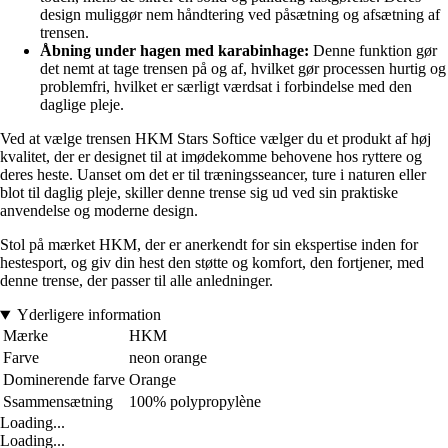
design muliggør nem håndtering ved påsætning og afsætning af
trensen.
Åbning under hagen med karabinhage:
Denne funktion gør
det nemt at tage trensen på og af, hvilket gør processen hurtig og
problemfri, hvilket er særligt værdsat i forbindelse med den
daglige pleje.
Ved at vælge trensen HKM Stars Softice vælger du et produkt af høj
kvalitet, der er designet til at imødekomme behovene hos ryttere og
deres heste. Uanset om det er til træningsseancer, ture i naturen eller
blot til daglig pleje, skiller denne trense sig ud ved sin praktiske
anvendelse og moderne design.
Stol på mærket HKM, der er anerkendt for sin ekspertise inden for
hestesport, og giv din hest den støtte og komfort, den fortjener, med
denne trense, der passer til alle anledninger.
Yderligere information
Mærke
HKM
Farve
neon orange
Dominerende farve
Orange
Ssammensætning
100% polypropylène
Loading...
Loading...