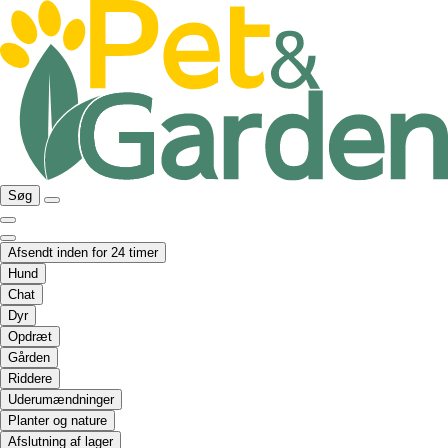
Søg
Afsendt inden for 24 timer
Hund
Chat
Dyr
Opdræt
Gården
Riddere
Uderumændninger
Planter og nature
Afslutning af lager