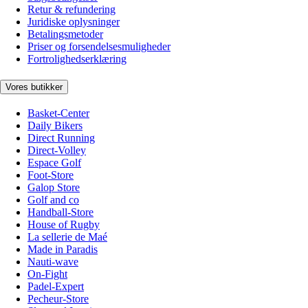
Retur & refundering
Juridiske oplysninger
Betalingsmetoder
Priser og forsendelsesmuligheder
Fortrolighedserklæring
Vores butikker
Basket-Center
Daily Bikers
Direct Running
Direct-Volley
Espace Golf
Foot-Store
Galop Store
Golf and co
Handball-Store
House of Rugby
La sellerie de Maé
Made in Paradis
Nauti-wave
On-Fight
Padel-Expert
Pecheur-Store