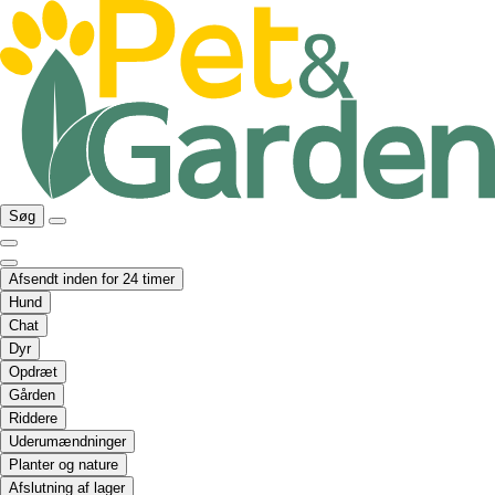
Søg
Afsendt inden for 24 timer
Hund
Chat
Dyr
Opdræt
Gården
Riddere
Uderumændninger
Planter og nature
Afslutning af lager