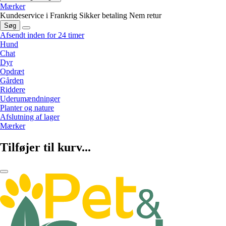
Mærker
Kundeservice i Frankrig
Sikker betaling
Nem retur
Søg
Afsendt inden for 24 timer
Hund
Chat
Dyr
Opdræt
Gården
Riddere
Uderumændninger
Planter og nature
Afslutning af lager
Mærker
Tilføjer til kurv...