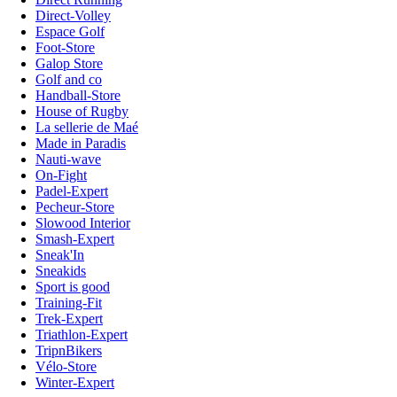
Direct-Volley
Espace Golf
Foot-Store
Galop Store
Golf and co
Handball-Store
House of Rugby
La sellerie de Maé
Made in Paradis
Nauti-wave
On-Fight
Padel-Expert
Pecheur-Store
Slowood Interior
Smash-Expert
Sneak'In
Sneakids
Sport is good
Training-Fit
Trek-Expert
Triathlon-Expert
TripnBikers
Vélo-Store
Winter-Expert