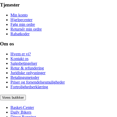
Tjenester
Min konto
Hjælpecenter
Følg min ordre
Returnér min ordre
Rabatkoder
Om os
Hvem er vi?
Kontakt os
Salgsbetingelser
Retur & refundering
Juridiske oplysninger
Betalingsmetoder
Priser og forsendelsesmuligheder
Fortrolighedserklæring
Vores butikker
Basket-Center
Daily Bikers
Direct Running