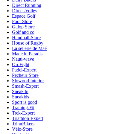
Direct Running
Direct-Volley
Espace Golf
Foot-Store
Galop Store
Golf and co
Handball-Store
House of Rugby
La sellerie de Maé
Made in Paradis
Nauti-wave
On-Fight
Padel-Expert
Pecheur-Store
Slowood Interior
Smash-Expert
Sneak'In
Sneakids
Sport is good
Training-Fit
Trek-Expert
Triathlon-Expert
TripnBikers
Vélo-Store