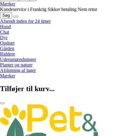
Mærker
Kundeservice i Frankrig
Sikker betaling
Nem retur
Søg
Afsendt inden for 24 timer
Hund
Chat
Dyr
Opdræt
Gården
Riddere
Uderumændninger
Planter og nature
Afslutning af lager
Mærker
Tilføjer til kurv...