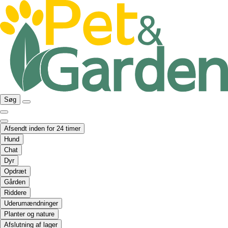
Søg
Afsendt inden for 24 timer
Hund
Chat
Dyr
Opdræt
Gården
Riddere
Uderumændninger
Planter og nature
Afslutning af lager