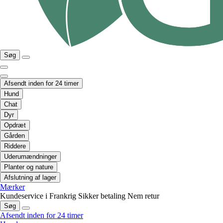
Søg
Afsendt inden for 24 timer
Hund
Chat
Dyr
Opdræt
Gården
Riddere
Uderumændninger
Planter og nature
Afslutning af lager
Mærker
Kundeservice i Frankrig
Sikker betaling
Nem retur
Søg
Afsendt inden for 24 timer