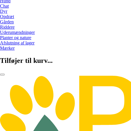
Hund
Chat
Dyr
Opdræt
Gården
Riddere
Uderumændninger
Planter og nature
Afslutning af lager
Mærker
Tilføjer til kurv...