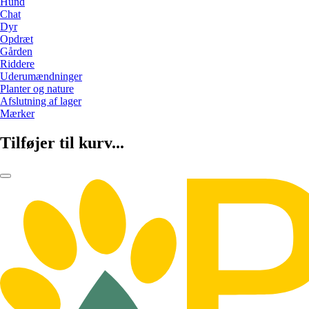
Hund
Chat
Dyr
Opdræt
Gården
Riddere
Uderumændninger
Planter og nature
Afslutning af lager
Mærker
Tilføjer til kurv...