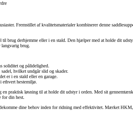
rdre
iaster. Fremstillet af kvalitetsmaterialer kombinerer denne saddlesuppor
 til brug derhjemme eller i en stald. Den hjælper med at holde dit udst
r langvarig brug.
 soliditet og pålidelighed.
sadel, hvilket undgår slid og skader.
t er i en stald eller en garage.
 ethvert hestemiljø.
 en praktisk løsning til at holde dit udstyr i orden. Med sit gennemtæn
 for din hest.
ødekomme dine behov inden for ridning med effektivitet. Mærket HKM, ke