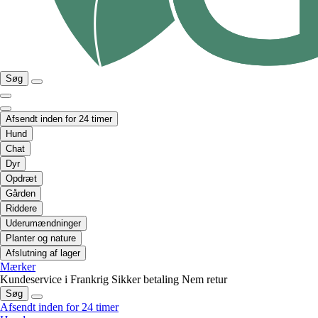
Søg
Afsendt inden for 24 timer
Hund
Chat
Dyr
Opdræt
Gården
Riddere
Uderumændninger
Planter og nature
Afslutning af lager
Mærker
Kundeservice i Frankrig
Sikker betaling
Nem retur
Søg
Afsendt inden for 24 timer