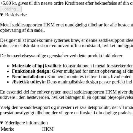
+5,80 kr.
gives til din naeste ordre
Krediteres efter bekraeftelse af din o
Loading...
Beskrivelse
Metal saddlesupporten HKM er et uundgåeligt tilbehør for alle hesteentus
opbevaring af din sadel.
Designet til at imødekomme rytternes krav, er denne saddlesupport ideel
robuste metalstruktur sikrer en uovertruffen modstand, hvilket muliggø
De bemærkelsesværdige egenskaber ved dette produkt inkluderer:
Materiale af høj kvalitet:
Konstruktionen i metal forstærker dens
Funktionelt design:
Giver mulighed for smart opbevaring af din 
Nem installation:
Kan nemt monteres i ethvert rum, hvad enten de
Æstetisk udtryk:
Dens minimalistiske design passer perfekt ind i
En essentiel del for enhver rytter, metal saddlesupporten HKM giver dig
udøvere i den hesteverden, hvilket bidrager til en optimal plejeoplevelse
Vælg denne saddlesupport og invester i et kvalitetsprodukt, der vil im
præstationsdygtigt tilbehør, der vil gøre en forskel i din daglige praksis.
Yderligere information
Mærke
HKM