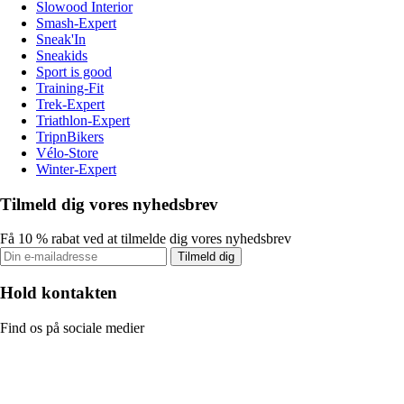
Slowood Interior
Smash-Expert
Sneak'In
Sneakids
Sport is good
Training-Fit
Trek-Expert
Triathlon-Expert
TripnBikers
Vélo-Store
Winter-Expert
Tilmeld dig vores nyhedsbrev
Få 10 % rabat ved at tilmelde dig vores nyhedsbrev
Tilmeld dig
Hold kontakten
Find os på sociale medier