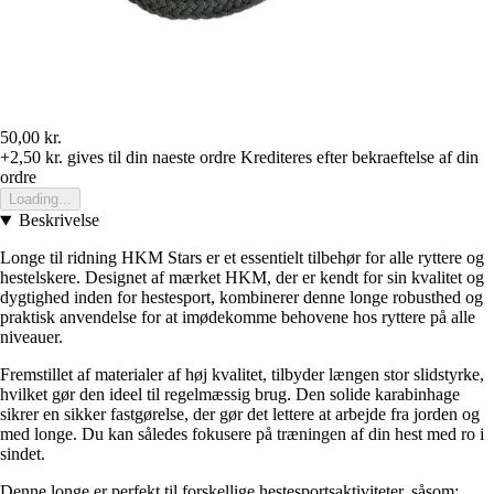
50,00 kr.
+2,50 kr.
gives til din naeste ordre
Krediteres efter bekraeftelse af din
ordre
Loading...
Beskrivelse
Longe til ridning HKM Stars er et essentielt tilbehør for alle ryttere og
hestelskere. Designet af mærket HKM, der er kendt for sin kvalitet og
dygtighed inden for hestesport, kombinerer denne longe robusthed og
praktisk anvendelse for at imødekomme behovene hos ryttere på alle
niveauer.
Fremstillet af materialer af høj kvalitet, tilbyder længen stor slidstyrke,
hvilket gør den ideel til regelmæssig brug. Den solide karabinhage
sikrer en sikker fastgørelse, der gør det lettere at arbejde fra jorden og
med longe. Du kan således fokusere på træningen af din hest med ro i
sindet.
Denne longe er perfekt til forskellige hestesportsaktiviteter, såsom: