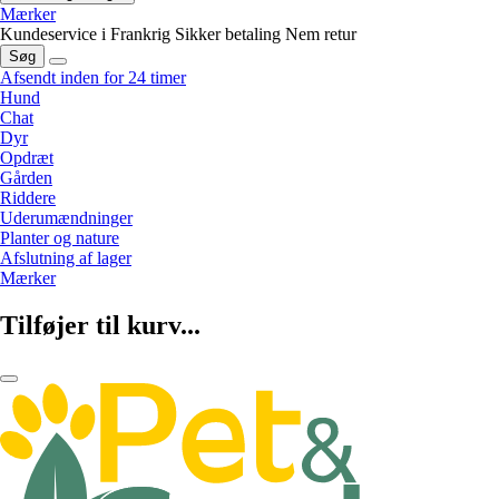
Mærker
Kundeservice i Frankrig
Sikker betaling
Nem retur
Søg
Afsendt inden for 24 timer
Hund
Chat
Dyr
Opdræt
Gården
Riddere
Uderumændninger
Planter og nature
Afslutning af lager
Mærker
Tilføjer til kurv...