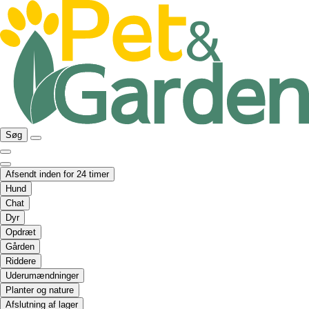
Søg
Afsendt inden for 24 timer
Hund
Chat
Dyr
Opdræt
Gården
Riddere
Uderumændninger
Planter og nature
Afslutning af lager