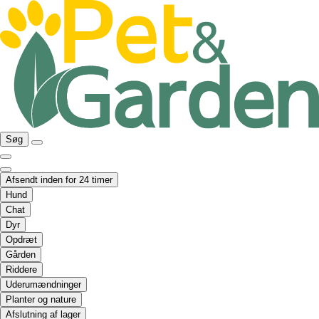
Søg
Afsendt inden for 24 timer
Hund
Chat
Dyr
Opdræt
Gården
Riddere
Uderumændninger
Planter og nature
Afslutning af lager