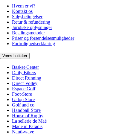
Hvem er vi?
Kontakt os
Salgsbetingelser
Retur & refundering
Juridiske oplysninger
Betalingsmetoder
Priser og forsendelsesmuligheder
Fortrolighedserklæring
Vores butikker
Basket-Center
Daily Bikers
Direct Running
Direct-Volley
Espace Golf
Foot-Store
Galop Store
Golf and co
Handball-Store
House of Rugby
La sellerie de Maé
Made in Paradis
Nauti-wave