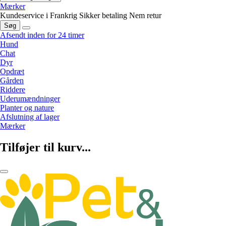
Mærker
Kundeservice i Frankrig
Sikker betaling
Nem retur
Søg
Afsendt inden for 24 timer
Hund
Chat
Dyr
Opdræt
Gården
Riddere
Uderumændninger
Planter og nature
Afslutning af lager
Mærker
Tilføjer til kurv...