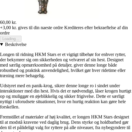
60,00 kr.
+3,00 kr.
gives til din naeste ordre
Krediteres efter bekraeftelse af din
ordre
Loading...
Beskrivelse
Longen til ridning HKM Stars er et vigtigt tilbehør for enhver rytter,
der bekymrer sig om sikkerheden og velværet af sin hest. Designet
med særlig opmærksomhed på detaljer, giver denne longe både
robusthed og praktisk anvendelighed, hvilket gør hver ridetime eller
træning mere behagelig.
Udstyret med en panik-krog, sikrer denne longe ro i sindet under
interaktioner med din hest. Hvis det er nødvendigt, låser krogen hurtigt
op og muliggør en øjeblikkelig og sikker frigivelse. Dette er særligt
nyttigt i uforudsete situationer, hvor en hurtig reaktion kan gøre hele
forskellen.
Fremstillet af materialer af høj kvalitet, er longen HKM Stars designet
til at modstå kravene ved daglig brug. Dens styrke og holdbarhed gør
den til et pålideligt valg for ryttere på alle niveauer, fra nybegyndere til