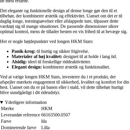
de mest erfarne.
Det elegante og funktionelle design af denne longe gør den til et
tilbehør, der kombinerer æstetik og effektivitet. Uanset om det er til
daglig longe, træningsøvelser eller afslappede ture, tilpasser dette
værktøj sig til mange situationer. De passende dimensioner sikrer
optimal kontrol, mens de tillader hesten en vis frihed til at bevæge sig.
Her er nogle højdepunkter ved longen HKM Stars:
Panik-krog:
til hurtig og sikker frigivelse.
Materialer af høj kvalitet:
designet til at holde i lang tid.
Alsidig:
ideel til forskellige riddeaktiviteter.
Elegant design:
kombinerer æstetik og funktionalitet.
Ved at vælge longen HKM Stars, investerer du i et produkt, der
afspejler mærkets engagement til sikkerhed, kvalitet og komfort for din
hest. Uanset om du er på banen eller i stald, vil dette tilbehør hurtigt
blive uundgåeligt i dit rideudstyr.
Yderligere information
Mærke
HKM
Leverandør reference
66163500.0507
Farve
lila
Dominerende farve
Lilla