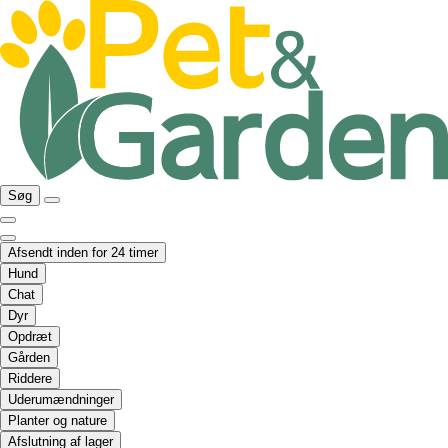
Søg
Afsendt inden for 24 timer
Hund
Chat
Dyr
Opdræt
Gården
Riddere
Uderumændninger
Planter og nature
Afslutning af lager