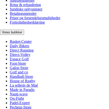
Salgsbetingelser
Retur & refundering
Juridiske oplysninger
Betalingsmetoder
Priser og forsendelsesmuligheder
Fortrolighedserklæring
Vores butikker
Basket-Center
Daily Bikers
Direct Running
Direct-Volley
Espace Golf
Foot-Store
Galop Store
Golf and co
Handball-Store
House of Rugby
La sellerie de Maé
Made in Paradis
Nauti-wave
On-Fight
Padel-Expert
Pecheur-Store