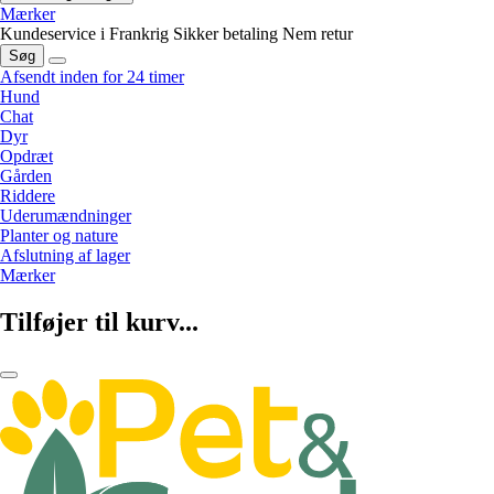
Mærker
Kundeservice i Frankrig
Sikker betaling
Nem retur
Søg
Afsendt inden for 24 timer
Hund
Chat
Dyr
Opdræt
Gården
Riddere
Uderumændninger
Planter og nature
Afslutning af lager
Mærker
Tilføjer til kurv...