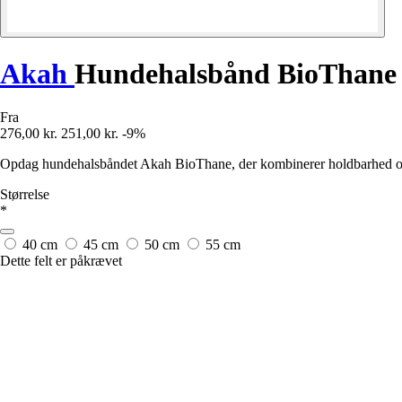
Akah
Hundehalsbånd BioThane
Fra
276,00 kr.
251,00 kr.
-9%
Opdag hundehalsbåndet Akah BioThane, der kombinerer holdbarhed og ko
Størrelse
*
40 cm
45 cm
50 cm
55 cm
Dette felt er påkrævet