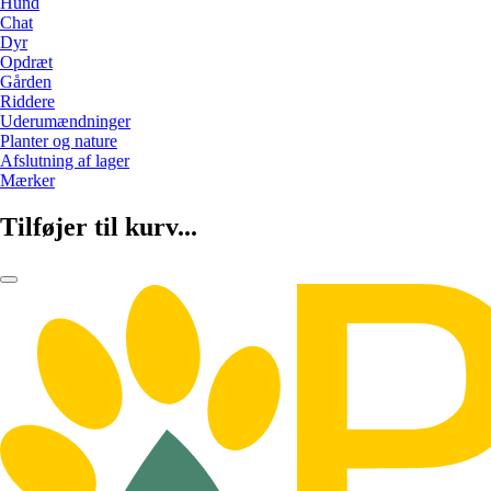
Hund
Chat
Dyr
Opdræt
Gården
Riddere
Uderumændninger
Planter og nature
Afslutning af lager
Mærker
Tilføjer til kurv...