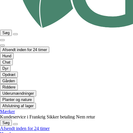
Søg
Afsendt inden for 24 timer
Hund
Chat
Dyr
Opdræt
Gården
Riddere
Uderumændninger
Planter og nature
Afslutning af lager
Mærker
Kundeservice i Frankrig
Sikker betaling
Nem retur
Søg
Afsendt inden for 24 timer