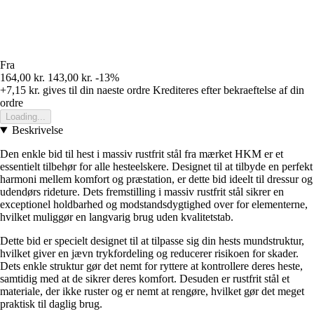
Fra
164,00 kr.
143,00 kr.
-13%
+7,15 kr.
gives til din naeste ordre
Krediteres efter bekraeftelse af din
ordre
Loading...
Beskrivelse
Den enkle bid til hest i massiv rustfrit stål fra mærket HKM er et
essentielt tilbehør for alle hesteelskere. Designet til at tilbyde en perfekt
harmoni mellem komfort og præstation, er dette bid ideelt til dressur og
udendørs rideture. Dets fremstilling i massiv rustfrit stål sikrer en
exceptionel holdbarhed og modstandsdygtighed over for elementerne,
hvilket muliggør en langvarig brug uden kvalitetstab.
Dette bid er specielt designet til at tilpasse sig din hests mundstruktur,
hvilket giver en jævn trykfordeling og reducerer risikoen for skader.
Dets enkle struktur gør det nemt for ryttere at kontrollere deres heste,
samtidig med at de sikrer deres komfort. Desuden er rustfrit stål et
materiale, der ikke ruster og er nemt at rengøre, hvilket gør det meget
praktisk til daglig brug.