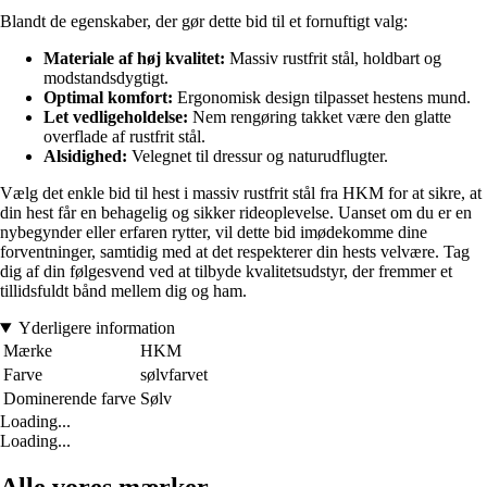
Blandt de egenskaber, der gør dette bid til et fornuftigt valg:
Materiale af høj kvalitet:
Massiv rustfrit stål, holdbart og
modstandsdygtigt.
Optimal komfort:
Ergonomisk design tilpasset hestens mund.
Let vedligeholdelse:
Nem rengøring takket være den glatte
overflade af rustfrit stål.
Alsidighed:
Velegnet til dressur og naturudflugter.
Vælg det enkle bid til hest i massiv rustfrit stål fra HKM for at sikre, at
din hest får en behagelig og sikker rideoplevelse. Uanset om du er en
nybegynder eller erfaren rytter, vil dette bid imødekomme dine
forventninger, samtidig med at det respekterer din hests velvære. Tag
dig af din følgesvend ved at tilbyde kvalitetsudstyr, der fremmer et
tillidsfuldt bånd mellem dig og ham.
Yderligere information
Mærke
HKM
Farve
sølvfarvet
Dominerende farve
Sølv
Loading...
Loading...