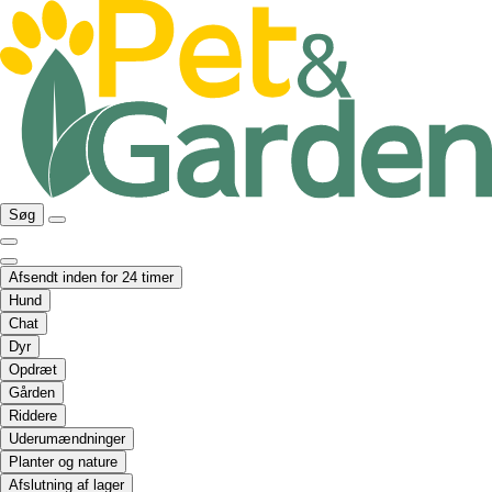
Søg
Afsendt inden for 24 timer
Hund
Chat
Dyr
Opdræt
Gården
Riddere
Uderumændninger
Planter og nature
Afslutning af lager