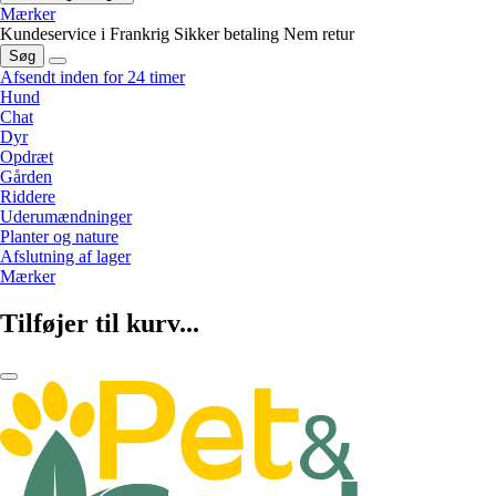
Mærker
Kundeservice i Frankrig
Sikker betaling
Nem retur
Søg
Afsendt inden for 24 timer
Hund
Chat
Dyr
Opdræt
Gården
Riddere
Uderumændninger
Planter og nature
Afslutning af lager
Mærker
Tilføjer til kurv...