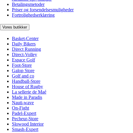
Betalingsmetoder
Priser og forsendelsesmuligheder
Fortrolighedserklæring
Vores butikker
Basket-Center
Daily Bikers
Direct Running
Direct-Volley
Espace Golf
Foot-Store
Galop Store
Golf and co
Handball-Store
House of Rugby
La sellerie de Maé
Made in Paradis
Nauti-wave
On-Fight
Padel-Expert
Pecheur-Store
Slowood Interior
Smash-Expert