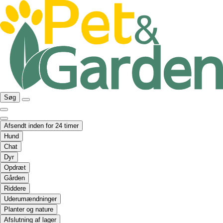
Søg
Afsendt inden for 24 timer
Hund
Chat
Dyr
Opdræt
Gården
Riddere
Uderumændninger
Planter og nature
Afslutning af lager