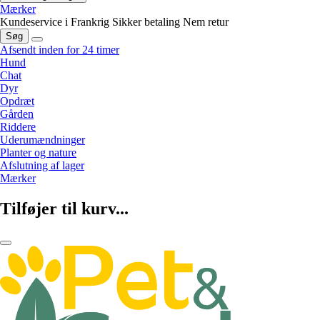
Mærker
Kundeservice i Frankrig
Sikker betaling
Nem retur
Søg
Afsendt inden for 24 timer
Hund
Chat
Dyr
Opdræt
Gården
Riddere
Uderumændninger
Planter og nature
Afslutning af lager
Mærker
Tilføjer til kurv...