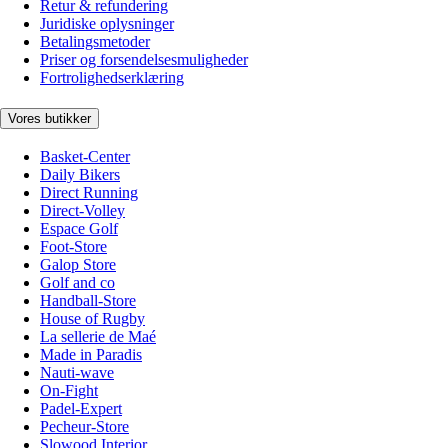
Retur & refundering
Juridiske oplysninger
Betalingsmetoder
Priser og forsendelsesmuligheder
Fortrolighedserklæring
Vores butikker
Basket-Center
Daily Bikers
Direct Running
Direct-Volley
Espace Golf
Foot-Store
Galop Store
Golf and co
Handball-Store
House of Rugby
La sellerie de Maé
Made in Paradis
Nauti-wave
On-Fight
Padel-Expert
Pecheur-Store
Slowood Interior