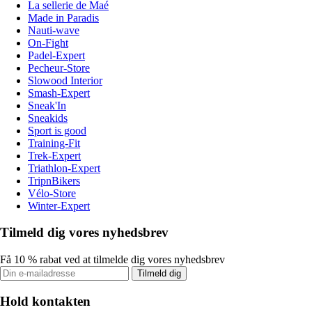
La sellerie de Maé
Made in Paradis
Nauti-wave
On-Fight
Padel-Expert
Pecheur-Store
Slowood Interior
Smash-Expert
Sneak'In
Sneakids
Sport is good
Training-Fit
Trek-Expert
Triathlon-Expert
TripnBikers
Vélo-Store
Winter-Expert
Tilmeld dig vores nyhedsbrev
Få 10 % rabat ved at tilmelde dig vores nyhedsbrev
Tilmeld dig
Hold kontakten