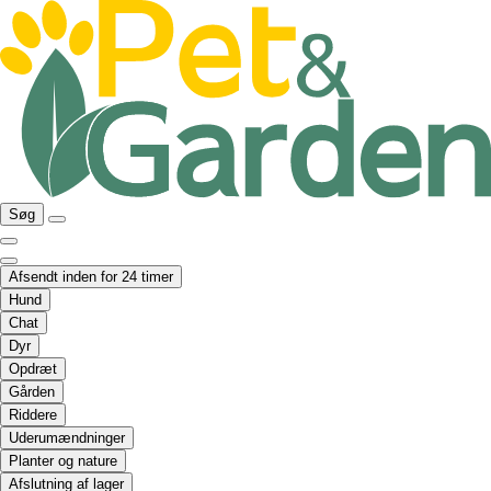
Søg
Afsendt inden for 24 timer
Hund
Chat
Dyr
Opdræt
Gården
Riddere
Uderumændninger
Planter og nature
Afslutning af lager