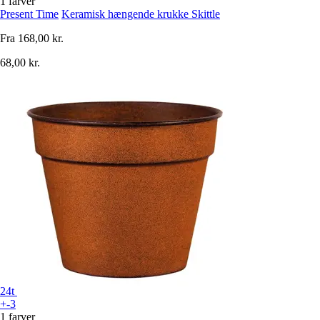
1 farver
Present Time
Keramisk hængende krukke Skittle
Fra
168,00 kr.
68,00 kr.
24t
+-3
1 farver