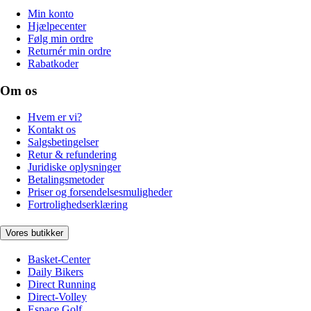
Min konto
Hjælpecenter
Følg min ordre
Returnér min ordre
Rabatkoder
Om os
Hvem er vi?
Kontakt os
Salgsbetingelser
Retur & refundering
Juridiske oplysninger
Betalingsmetoder
Priser og forsendelsesmuligheder
Fortrolighedserklæring
Vores butikker
Basket-Center
Daily Bikers
Direct Running
Direct-Volley
Espace Golf