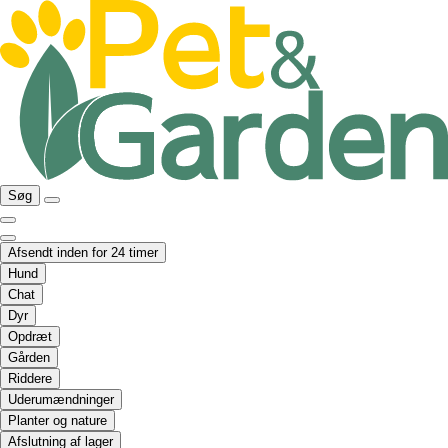
Søg
Afsendt inden for 24 timer
Hund
Chat
Dyr
Opdræt
Gården
Riddere
Uderumændninger
Planter og nature
Afslutning af lager