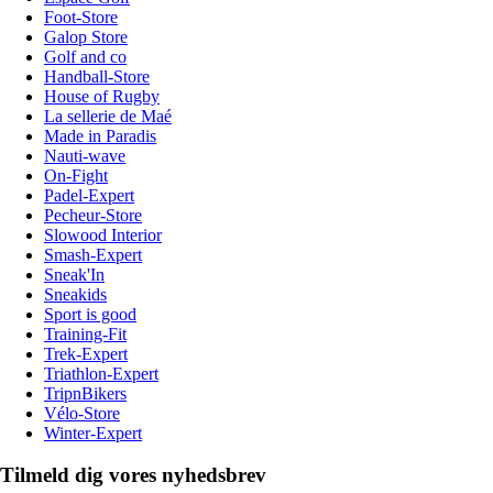
Foot-Store
Galop Store
Golf and co
Handball-Store
House of Rugby
La sellerie de Maé
Made in Paradis
Nauti-wave
On-Fight
Padel-Expert
Pecheur-Store
Slowood Interior
Smash-Expert
Sneak'In
Sneakids
Sport is good
Training-Fit
Trek-Expert
Triathlon-Expert
TripnBikers
Vélo-Store
Winter-Expert
Tilmeld dig vores nyhedsbrev