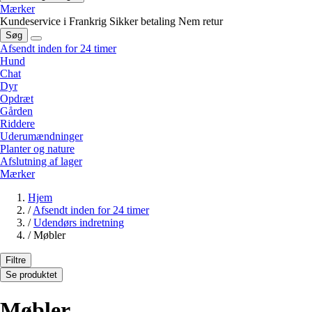
Mærker
Kundeservice i Frankrig
Sikker betaling
Nem retur
Søg
Afsendt inden for 24 timer
Hund
Chat
Dyr
Opdræt
Gården
Riddere
Uderumændninger
Planter og nature
Afslutning af lager
Mærker
Hjem
/
Afsendt inden for 24 timer
/
Udendørs indretning
/
Møbler
Filtre
Se produktet
Møbler