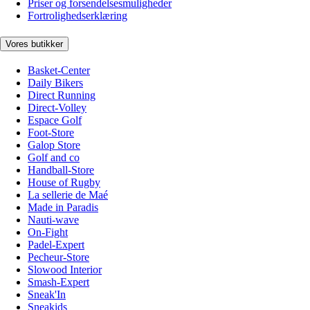
Priser og forsendelsesmuligheder
Fortrolighedserklæring
Vores butikker
Basket-Center
Daily Bikers
Direct Running
Direct-Volley
Espace Golf
Foot-Store
Galop Store
Golf and co
Handball-Store
House of Rugby
La sellerie de Maé
Made in Paradis
Nauti-wave
On-Fight
Padel-Expert
Pecheur-Store
Slowood Interior
Smash-Expert
Sneak'In
Sneakids