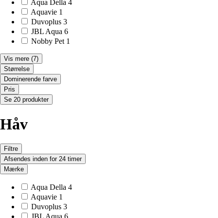
Aqua Della
4
Aquavie
1
Duvoplus
3
JBL Aqua
6
Nobby Pet
1
Vis mere
(7)
Størrelse
Dominerende farve
Pris
Se 20 produkter
Håv
Filtre
Afsendes inden for 24 timer
Mærke
Aqua Della
4
Aquavie
1
Duvoplus
3
JBL Aqua
6