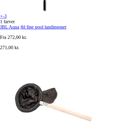
+-3
1 farver
JBL Aqua
jbl fine pool landingsnet
Fra
272,00 kr.
271,00 kr.