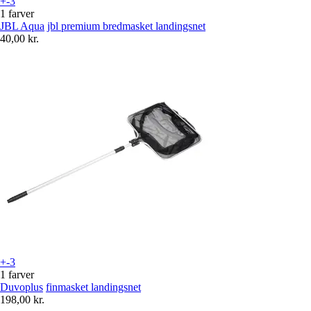
+-3
1 farver
JBL Aqua
jbl premium bredmasket landingsnet
40,00 kr.
+-3
1 farver
Duvoplus
finmasket landingsnet
198,00 kr.