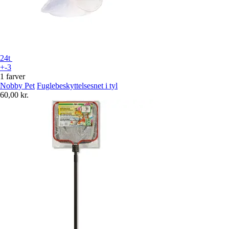
24t
+-3
1 farver
Nobby Pet
Fuglebeskyttelsesnet i tyl
60,00 kr.