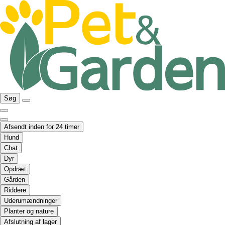
Søg
Afsendt inden for 24 timer
Hund
Chat
Dyr
Opdræt
Gården
Riddere
Uderumændninger
Planter og nature
Afslutning af lager