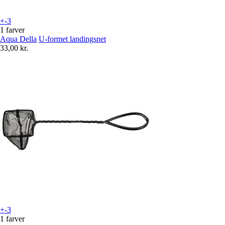
+-3
1 farver
Aqua Della
U-formet landingsnet
33,00 kr.
+-3
1 farver