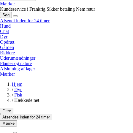
Mærker
Kundeservice i Frankrig
Sikker betaling
Nem retur
Søg
Afsendt inden for 24 timer
Hund
Chat
Dyr
Opdræt
Gården
Riddere
Uderumændninger
Planter og nature
Afslutning af lager
Mærker
Hjem
/
Dyr
/
Fisk
/
Hækkede net
Filtre
Afsendes inden for 24 timer
Mærke