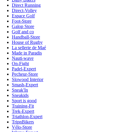
Direct Running
Direct-Volley
Espace Golf
Foot-Store
Galop Store
Golf and co
Handball-Store
House of Rugby
La sellerie de Maé
Made in Paradis
Nauti-wave
On-Fight
Padel-Expert
Pecheur-Store
Slowood Interior
Smash-Expert
Sneak'In
Sneakids
Sport is good
Training-Fit
Trek-Expert
Triathlon-Expert
TripnBikers
Vélo-Store