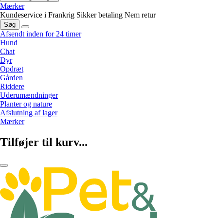
Mærker
Kundeservice i Frankrig
Sikker betaling
Nem retur
Søg
Afsendt inden for 24 timer
Hund
Chat
Dyr
Opdræt
Gården
Riddere
Uderumændninger
Planter og nature
Afslutning af lager
Mærker
Tilføjer til kurv...