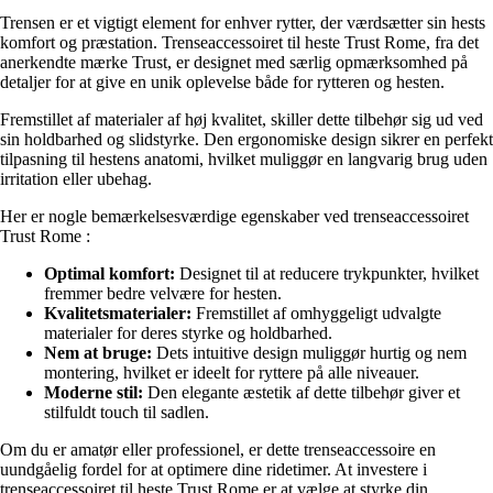
Trensen er et vigtigt element for enhver rytter, der værdsætter sin hests
komfort og præstation. Trenseaccessoiret til heste Trust Rome, fra det
anerkendte mærke Trust, er designet med særlig opmærksomhed på
detaljer for at give en unik oplevelse både for rytteren og hesten.
Fremstillet af materialer af høj kvalitet, skiller dette tilbehør sig ud ved
sin holdbarhed og slidstyrke. Den ergonomiske design sikrer en perfekt
tilpasning til hestens anatomi, hvilket muliggør en langvarig brug uden
irritation eller ubehag.
Her er nogle bemærkelsesværdige egenskaber ved trenseaccessoiret
Trust Rome :
Optimal komfort:
Designet til at reducere trykpunkter, hvilket
fremmer bedre velvære for hesten.
Kvalitetsmaterialer:
Fremstillet af omhyggeligt udvalgte
materialer for deres styrke og holdbarhed.
Nem at bruge:
Dets intuitive design muliggør hurtig og nem
montering, hvilket er ideelt for ryttere på alle niveauer.
Moderne stil:
Den elegante æstetik af dette tilbehør giver et
stilfuldt touch til sadlen.
Om du er amatør eller professionel, er dette trenseaccessoire en
uundgåelig fordel for at optimere dine ridetimer. At investere i
trenseaccessoiret til heste Trust Rome er at vælge at styrke din