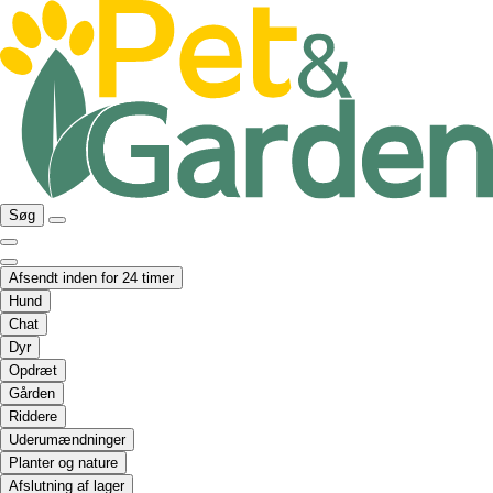
Søg
Afsendt inden for 24 timer
Hund
Chat
Dyr
Opdræt
Gården
Riddere
Uderumændninger
Planter og nature
Afslutning af lager