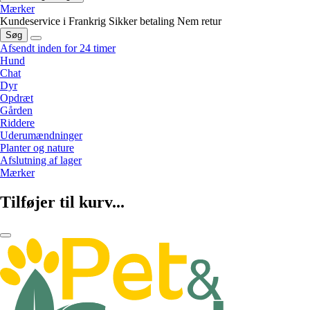
Mærker
Kundeservice i Frankrig
Sikker betaling
Nem retur
Søg
Afsendt inden for 24 timer
Hund
Chat
Dyr
Opdræt
Gården
Riddere
Uderumændninger
Planter og nature
Afslutning af lager
Mærker
Tilføjer til kurv...