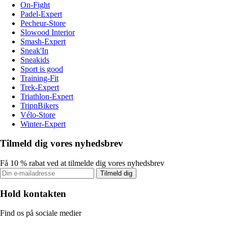
On-Fight
Padel-Expert
Pecheur-Store
Slowood Interior
Smash-Expert
Sneak'In
Sneakids
Sport is good
Training-Fit
Trek-Expert
Triathlon-Expert
TripnBikers
Vélo-Store
Winter-Expert
Tilmeld dig vores nyhedsbrev
Få 10 % rabat ved at tilmelde dig vores nyhedsbrev
Tilmeld dig
Hold kontakten
Find os på sociale medier