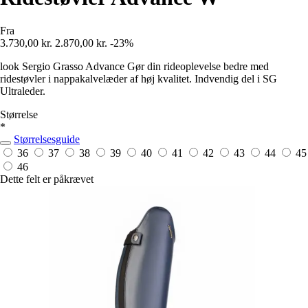
Fra
3.730,00 kr.
2.870,00 kr.
-23%
look Sergio Grasso Advance Gør din rideoplevelse bedre med
ridestøvler i nappakalvelæder af høj kvalitet. Indvendig del i SG
Ultraleder.
Størrelse
*
Størrelsesguide
36
37
38
39
40
41
42
43
44
45
46
Dette felt er påkrævet