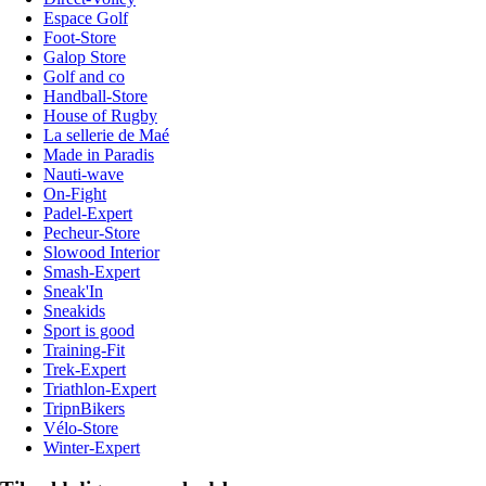
Espace Golf
Foot-Store
Galop Store
Golf and co
Handball-Store
House of Rugby
La sellerie de Maé
Made in Paradis
Nauti-wave
On-Fight
Padel-Expert
Pecheur-Store
Slowood Interior
Smash-Expert
Sneak'In
Sneakids
Sport is good
Training-Fit
Trek-Expert
Triathlon-Expert
TripnBikers
Vélo-Store
Winter-Expert