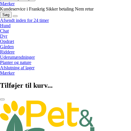
Mærker
Kundeservice i Frankrig
Sikker betaling
Nem retur
Søg
Afsendt inden for 24 timer
Hund
Chat
Dyr
Opdræt
Gården
Riddere
Uderumændninger
Planter og nature
Afslutning af lager
Mærker
Tilføjer til kurv...