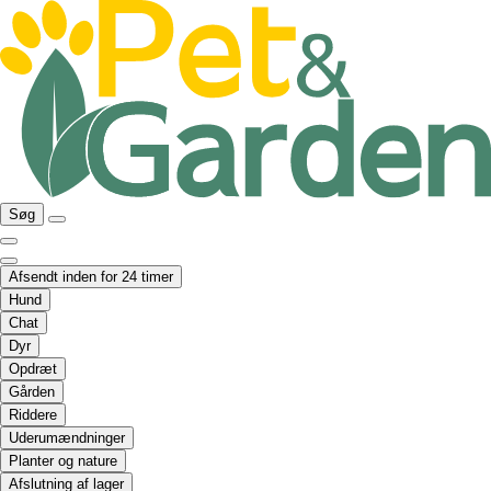
Søg
Afsendt inden for 24 timer
Hund
Chat
Dyr
Opdræt
Gården
Riddere
Uderumændninger
Planter og nature
Afslutning af lager