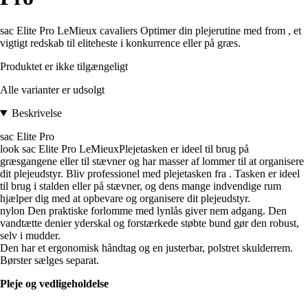
sac Elite Pro LeMieux cavaliers Optimer din plejerutine med from , et
vigtigt redskab til eliteheste i konkurrence eller på græs.
Produktet er ikke tilgængeligt
Alle varianter er udsolgt
Beskrivelse
sac Elite Pro
look sac Elite Pro LeMieuxPlejetasken er ideel til brug på
græsgangene eller til stævner og har masser af lommer til at organisere
dit plejeudstyr. Bliv professionel med plejetasken fra . Tasken er ideel
til brug i stalden eller på stævner, og dens mange indvendige rum
hjælper dig med at opbevare og organisere dit plejeudstyr.
nylon Den praktiske forlomme med lynlås giver nem adgang. Den
vandtætte denier yderskal og forstærkede støbte bund gør den robust,
selv i mudder.
Den har et ergonomisk håndtag og en justerbar, polstret skulderrem.
Børster sælges separat.
Pleje og vedligeholdelse