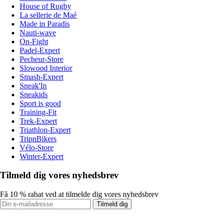
House of Rugby
La sellerie de Maé
Made in Paradis
Nauti-wave
On-Fight
Padel-Expert
Pecheur-Store
Slowood Interior
Smash-Expert
Sneak'In
Sneakids
Sport is good
Training-Fit
Trek-Expert
Triathlon-Expert
TripnBikers
Vélo-Store
Winter-Expert
Tilmeld dig vores nyhedsbrev
Få 10 % rabat ved at tilmelde dig vores nyhedsbrev
Tilmeld dig