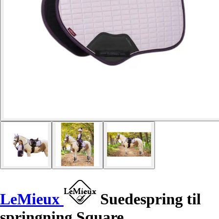
LeMieux
Suedespring til
springning Square