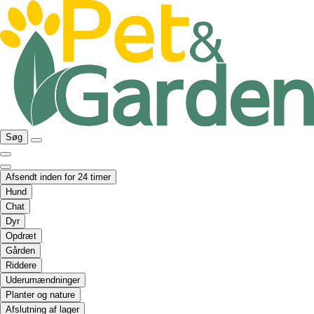
Søg
Afsendt inden for 24 timer
Hund
Chat
Dyr
Opdræt
Gården
Riddere
Uderumændninger
Planter og nature
Afslutning af lager