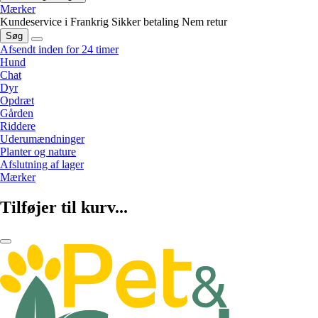
Mærker
Kundeservice i Frankrig
Sikker betaling
Nem retur
Søg
Afsendt inden for 24 timer
Hund
Chat
Dyr
Opdræt
Gården
Riddere
Uderumændninger
Planter og nature
Afslutning af lager
Mærker
Tilføjer til kurv...