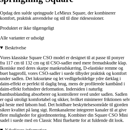
Opdag den suède springpude LeMieux Square, der kombinerer
komfort, praktisk anvendelse og stil til dine ridesessioner.
Produktet er ikke tilgængeligt
Alle varianter er udsolgt
Beskrivelse
Vores klassiske Square CSO model er designet til at passe til ponyer
fra 117 cm til 132 cm og til CSO-sadler med mere fremadskudte klap.
Ikoniske med deres skarpe mankeudskæring, D-elastiske remme og
buet bagprofil, vores CSO-sadler i suede tilbyder praktisk og komfort
under sadlen. Det luksuriøse og let vedligeholdelige ydre dæklag i
daim-effekt er perfekt til daglig brug, mens de profilerede kantbånd i
daim-effekt forhindrer deformation. Indersiden i naturlig
bambusblanding absorberer og kontrollerer sved under sadlen. Sadlen
er også utroligt komfortabel og sikker, hvilket minimerer friktionen selv
på heste med følsom hud. Det holdbare beskyttelsesområde til gjorden
sikrer kvalitet på lang sigt. Remkanalerne integrerer kanaler til at give
flere muligheder for gjordmontering. Kombiner din Square CSO Mini
sadel i suede med en Classic Mini fluehætte for at fuldende dit look.