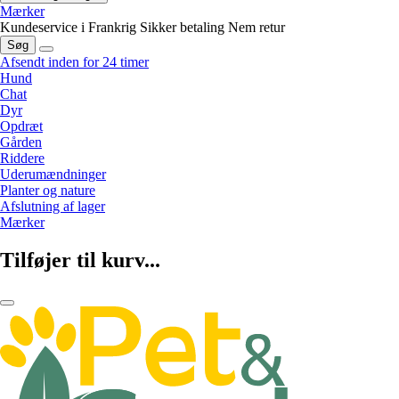
Mærker
Kundeservice i Frankrig
Sikker betaling
Nem retur
Søg
Afsendt inden for 24 timer
Hund
Chat
Dyr
Opdræt
Gården
Riddere
Uderumændninger
Planter og nature
Afslutning af lager
Mærker
Tilføjer til kurv...