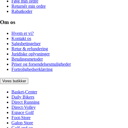
Følg min ordre
Returnér min ordre
Rabatkoder
Om os
Hvem er vi?
Kontakt os
Salgsbetingelser
Retur & refundering
Juridiske oplysninger
Betalingsmetoder
Priser og forsendelsesmuligheder
Fortrolighedserklæring
Vores butikker
Basket-Center
Daily Bikers
Direct Running
Direct-Volley
Espace Golf
Foot-Store
Galop Store
Golf and co