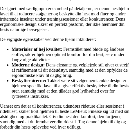
Designet med særlig opmærksomhed på detaljerne, er denne hesthjelm
lavet til at reducere støjgener og beskytte din hest mod fluer og andre
irriterende insekter under træningssessioner eller konkurrencer. Dens
ergonomiske design sikrer en perfekt pasform, der ikke hæmmer din
hests naturlige bevægelser.
De vigtigste egenskaber ved denne hjelm inkluderer:
Materialer af høj kvalitet:
Fremstillet med bløde og åndbare
stoffer, sikrer hjelmen optimal komfort for din hest, selv under
langvarige aktiviteter.
Moderne design:
Dens elegante og velplejede stil giver et strejf
af raffinement til dit rideudstyr, samtidig med at den opfylder de
ergonomiske krav til daglig brug.
Beskytter ørerne:
Takket være sit velgennemtænkte design er
hjelmen specifikt lavet til at give effektiv beskyttelse til din hests
ører, samtidig med at den tillader god lydhørhed over for
ryttereens instrukser.
Uanset om det er til konkurrencer, udendørs rideture eller sessioner i
ridehuset, skiller kort hjelmen til heste LeMieux Finesse sig ud med sin
alsidighed og praktikalitet. Giv din hest den komfort, den fortjener,
samtidig med at du fremhæver din ridestil. Tag denne hjelm til dig og
forbedr din hests oplevelse ved hver udflugt.