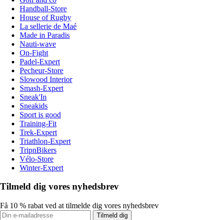
Handball-Store
House of Rugby
La sellerie de Maé
Made in Paradis
Nauti-wave
On-Fight
Padel-Expert
Pecheur-Store
Slowood Interior
Smash-Expert
Sneak'In
Sneakids
Sport is good
Training-Fit
Trek-Expert
Triathlon-Expert
TripnBikers
Vélo-Store
Winter-Expert
Tilmeld dig vores nyhedsbrev
Få 10 % rabat ved at tilmelde dig vores nyhedsbrev
Tilmeld dig