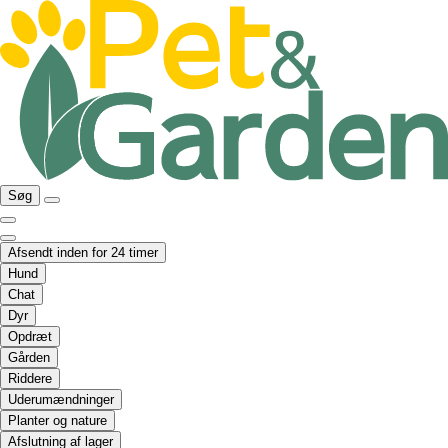
Søg
Afsendt inden for 24 timer
Hund
Chat
Dyr
Opdræt
Gården
Riddere
Uderumændninger
Planter og nature
Afslutning af lager