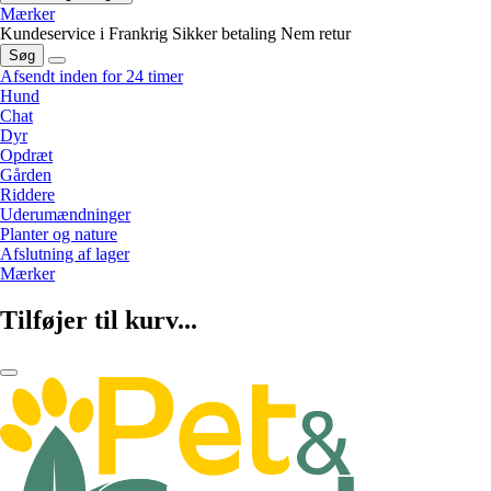
Mærker
Kundeservice i Frankrig
Sikker betaling
Nem retur
Søg
Afsendt inden for 24 timer
Hund
Chat
Dyr
Opdræt
Gården
Riddere
Uderumændninger
Planter og nature
Afslutning af lager
Mærker
Tilføjer til kurv...