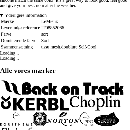
silicone match the same color. It’s a great way to look good, feel good,
and give your best, no matter the weather.
Yderligere information
Mærke
LeMieux
Leverandør reference
IT08852066
Farve
sort
Dominerende farve
Sort
Ssammensætning
tissu mesh,doublure Self-Cool
Loading...
Loading...
Alle vores mærker