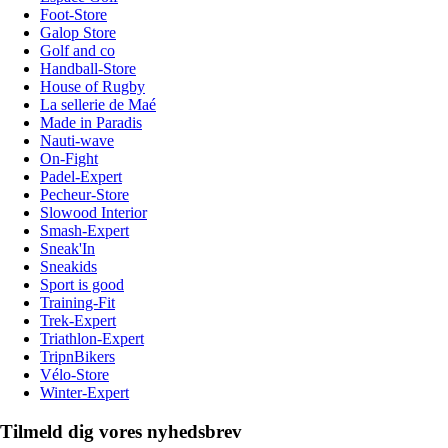
Foot-Store
Galop Store
Golf and co
Handball-Store
House of Rugby
La sellerie de Maé
Made in Paradis
Nauti-wave
On-Fight
Padel-Expert
Pecheur-Store
Slowood Interior
Smash-Expert
Sneak'In
Sneakids
Sport is good
Training-Fit
Trek-Expert
Triathlon-Expert
TripnBikers
Vélo-Store
Winter-Expert
Tilmeld dig vores nyhedsbrev