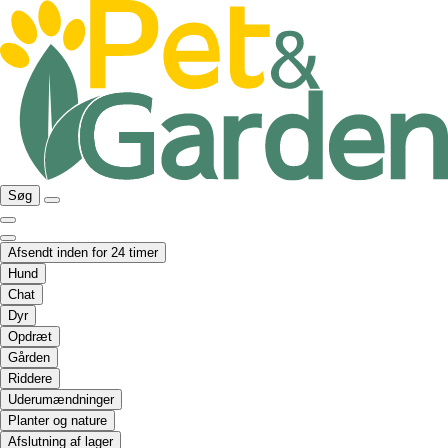
Søg
Afsendt inden for 24 timer
Hund
Chat
Dyr
Opdræt
Gården
Riddere
Uderumændninger
Planter og nature
Afslutning af lager