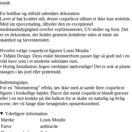
rundt.
En holdbar og stilfuld udendørs dekoration
Lavet af høj kvalitet stål, denne coquelicot silhuet er ikke kun æstetisk.
Med sin epoxymaling, tilbyder den en exceptionel
modstandsdygtighed overfor vejrfænomener, UV-stråler og frost. Det
er en dekoration, der holder gennem årstiderne uden at miste sin
skønhed og farveintensitet.
Hvorfor vælge coquelicot figuren Louis Moulin '
• Tidløst Design: Dens enkle blomsterform passer lige så godt ind i en
vild have som i et moderne udendørs rum.
• Hurtig Installation: Ingen værktøjer nødvendige! Det er nok at plante
stangen i løs jord eller pottemuld.
Indretningstips:
For en "blomstereng" effekt, tøv ikke med at samle flere coquelicot
figurer i forskellige højder. Placer din metal coquelicot blandt græsser
eller i en stor krukke på din balkon for at skabe en naturlig og livlig
scene, der vil fange dine besøgendes opmærksomhed.
Yderligere information
Mærke
Louis Moulin
Farve
anthracite