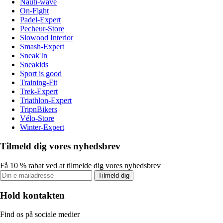
Nauti-wave
On-Fight
Padel-Expert
Pecheur-Store
Slowood Interior
Smash-Expert
Sneak'In
Sneakids
Sport is good
Training-Fit
Trek-Expert
Triathlon-Expert
TripnBikers
Vélo-Store
Winter-Expert
Tilmeld dig vores nyhedsbrev
Få 10 % rabat ved at tilmelde dig vores nyhedsbrev
Tilmeld dig
Hold kontakten
Find os på sociale medier