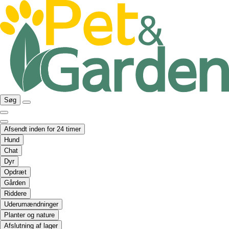
Søg
Afsendt inden for 24 timer
Hund
Chat
Dyr
Opdræt
Gården
Riddere
Uderumændninger
Planter og nature
Afslutning af lager