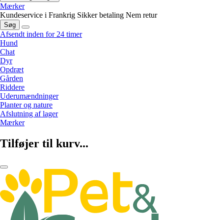
Mærker
Kundeservice i Frankrig
Sikker betaling
Nem retur
Søg
Afsendt inden for 24 timer
Hund
Chat
Dyr
Opdræt
Gården
Riddere
Uderumændninger
Planter og nature
Afslutning af lager
Mærker
Tilføjer til kurv...