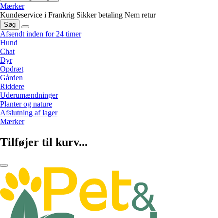
Mærker
Kundeservice i Frankrig
Sikker betaling
Nem retur
Søg
Afsendt inden for 24 timer
Hund
Chat
Dyr
Opdræt
Gården
Riddere
Uderumændninger
Planter og nature
Afslutning af lager
Mærker
Tilføjer til kurv...