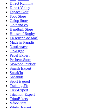
Direct Running
Direct-Volley
Espace Golf
Foot-Store
Galop Store
Golf and co
Handball-Store
House of Rugby
La sellerie de Maé
Made in Paradis
Nauti-wave
On-Fight
Padel-Expert
Pecheur-Store
Slowood Interior
Smash-Expert
Sneak'In
Sneakids
Sport is good
Training-Fit
Trek-Expert
Triathlon-Expert
TripnBikers
Vélo-Store
Winter-Expert