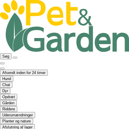
Søg
Afsendt inden for 24 timer
Hund
Chat
Dyr
Opdræt
Gården
Riddere
Uderumændninger
Planter og nature
Afslutning af lager