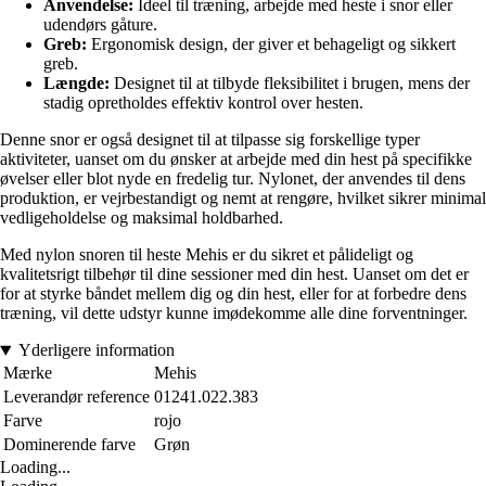
Anvendelse:
Ideel til træning, arbejde med heste i snor eller
udendørs gåture.
Greb:
Ergonomisk design, der giver et behageligt og sikkert
greb.
Længde:
Designet til at tilbyde fleksibilitet i brugen, mens der
stadig opretholdes effektiv kontrol over hesten.
Denne snor er også designet til at tilpasse sig forskellige typer
aktiviteter, uanset om du ønsker at arbejde med din hest på specifikke
øvelser eller blot nyde en fredelig tur. Nylonet, der anvendes til dens
produktion, er vejrbestandigt og nemt at rengøre, hvilket sikrer minimal
vedligeholdelse og maksimal holdbarhed.
Med nylon snoren til heste Mehis er du sikret et pålideligt og
kvalitetsrigt tilbehør til dine sessioner med din hest. Uanset om det er
for at styrke båndet mellem dig og din hest, eller for at forbedre dens
træning, vil dette udstyr kunne imødekomme alle dine forventninger.
Yderligere information
Mærke
Mehis
Leverandør reference
01241.022.383
Farve
rojo
Dominerende farve
Grøn
Loading...