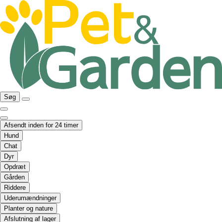
Søg
Afsendt inden for 24 timer
Hund
Chat
Dyr
Opdræt
Gården
Riddere
Uderumændninger
Planter og nature
Afslutning af lager