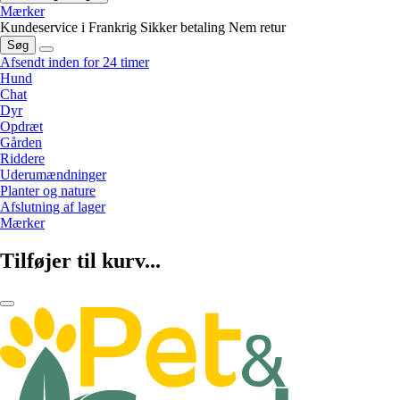
Mærker
Kundeservice i Frankrig
Sikker betaling
Nem retur
Søg
Afsendt inden for 24 timer
Hund
Chat
Dyr
Opdræt
Gården
Riddere
Uderumændninger
Planter og nature
Afslutning af lager
Mærker
Tilføjer til kurv...