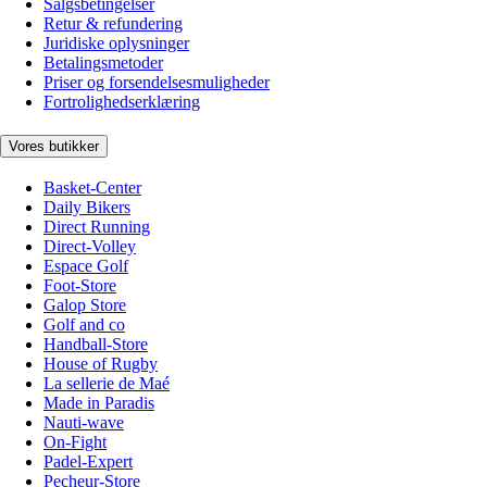
Salgsbetingelser
Retur & refundering
Juridiske oplysninger
Betalingsmetoder
Priser og forsendelsesmuligheder
Fortrolighedserklæring
Vores butikker
Basket-Center
Daily Bikers
Direct Running
Direct-Volley
Espace Golf
Foot-Store
Galop Store
Golf and co
Handball-Store
House of Rugby
La sellerie de Maé
Made in Paradis
Nauti-wave
On-Fight
Padel-Expert
Pecheur-Store