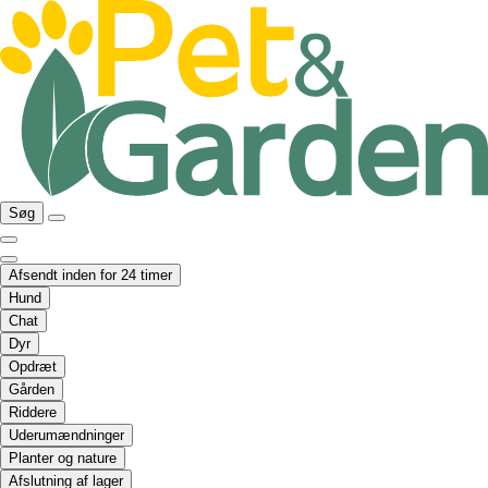
Søg
Afsendt inden for 24 timer
Hund
Chat
Dyr
Opdræt
Gården
Riddere
Uderumændninger
Planter og nature
Afslutning af lager