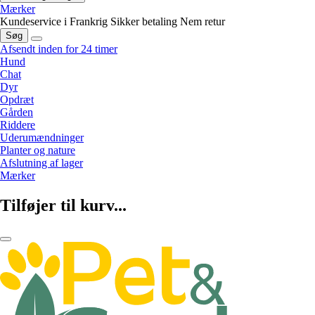
Mærker
Kundeservice i Frankrig
Sikker betaling
Nem retur
Søg
Afsendt inden for 24 timer
Hund
Chat
Dyr
Opdræt
Gården
Riddere
Uderumændninger
Planter og nature
Afslutning af lager
Mærker
Tilføjer til kurv...