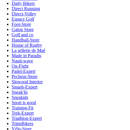
Daily Bikers
Direct Running
Direct-Volley
Espace Golf
Foot-Store
Galop Store
Golf and co
Handball-Store
House of Rugby
La sellerie de Maé
Made in Paradis
Nauti-wave
On-Fight
Padel-Expert
Pecheur-Store
Slowood Interior
Smash-Expert
Sneak'In
Sneakids
Sport is good
Training-Fit
Trek-Expert
Triathlon-Expert
TripnBikers
Vélo-Store