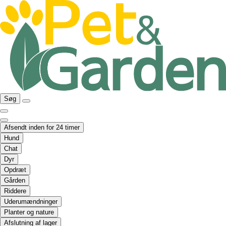
Søg
Afsendt inden for 24 timer
Hund
Chat
Dyr
Opdræt
Gården
Riddere
Uderumændninger
Planter og nature
Afslutning af lager