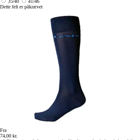
35/40
41/46
Dette felt er påkrævet
Fra
74,00 kr.