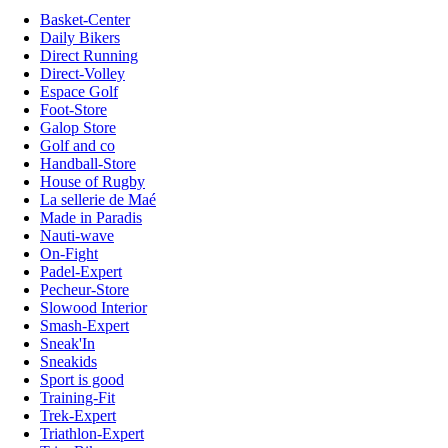
Basket-Center
Daily Bikers
Direct Running
Direct-Volley
Espace Golf
Foot-Store
Galop Store
Golf and co
Handball-Store
House of Rugby
La sellerie de Maé
Made in Paradis
Nauti-wave
On-Fight
Padel-Expert
Pecheur-Store
Slowood Interior
Smash-Expert
Sneak'In
Sneakids
Sport is good
Training-Fit
Trek-Expert
Triathlon-Expert