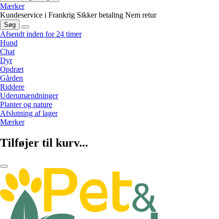
Mærker
Kundeservice i Frankrig
Sikker betaling
Nem retur
Søg
Afsendt inden for 24 timer
Hund
Chat
Dyr
Opdræt
Gården
Riddere
Uderumændninger
Planter og nature
Afslutning af lager
Mærker
Tilføjer til kurv...