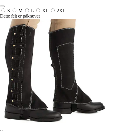
S
M
L
XL
2XL
Dette felt er påkrævet