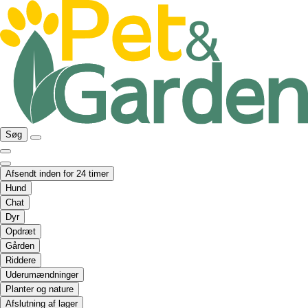
Søg
Afsendt inden for 24 timer
Hund
Chat
Dyr
Opdræt
Gården
Riddere
Uderumændninger
Planter og nature
Afslutning af lager