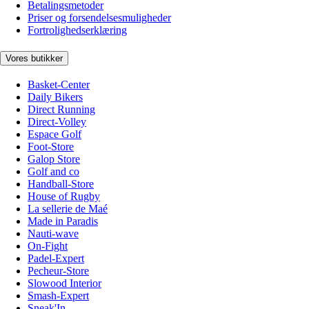
Betalingsmetoder
Priser og forsendelsesmuligheder
Fortrolighedserklæring
Vores butikker
Basket-Center
Daily Bikers
Direct Running
Direct-Volley
Espace Golf
Foot-Store
Galop Store
Golf and co
Handball-Store
House of Rugby
La sellerie de Maé
Made in Paradis
Nauti-wave
On-Fight
Padel-Expert
Pecheur-Store
Slowood Interior
Smash-Expert
Sneak'In