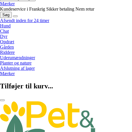
Mærker
Kundeservice i Frankrig
Sikker betaling
Nem retur
Søg
Afsendt inden for 24 timer
Hund
Chat
Dyr
Opdræt
Gården
Riddere
Uderumændninger
Planter og nature
Afslutning af lager
Mærker
Tilføjer til kurv...