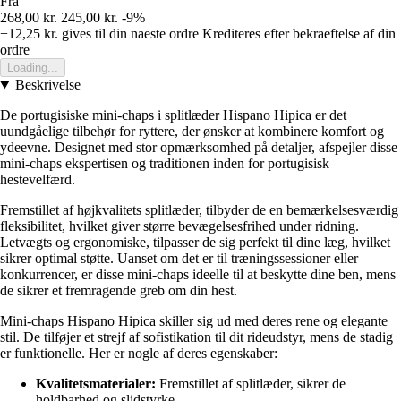
Fra
268,00 kr.
245,00 kr.
-9%
+12,25 kr.
gives til din naeste ordre
Krediteres efter bekraeftelse af din
ordre
Loading...
Beskrivelse
De portugisiske mini-chaps i splitlæder Hispano Hipica er det
uundgåelige tilbehør for ryttere, der ønsker at kombinere komfort og
ydeevne. Designet med stor opmærksomhed på detaljer, afspejler disse
mini-chaps ekspertisen og traditionen inden for portugisisk
hestevelfærd.
Fremstillet af højkvalitets splitlæder, tilbyder de en bemærkelsesværdig
fleksibilitet, hvilket giver større bevægelsesfrihed under ridning.
Letvægts og ergonomiske, tilpasser de sig perfekt til dine læg, hvilket
sikrer optimal støtte. Uanset om det er til træningssessioner eller
konkurrencer, er disse mini-chaps ideelle til at beskytte dine ben, mens
de sikrer et fremragende greb om din hest.
Mini-chaps Hispano Hipica skiller sig ud med deres rene og elegante
stil. De tilføjer et strejf af sofistikation til dit rideudstyr, mens de stadig
er funktionelle. Her er nogle af deres egenskaber:
Kvalitetsmaterialer:
Fremstillet af splitlæder, sikrer de
holdbarhed og slidstyrke.