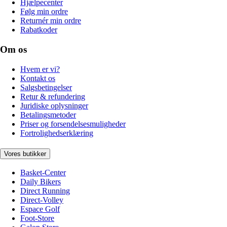
Hjælpecenter
Følg min ordre
Returnér min ordre
Rabatkoder
Om os
Hvem er vi?
Kontakt os
Salgsbetingelser
Retur & refundering
Juridiske oplysninger
Betalingsmetoder
Priser og forsendelsesmuligheder
Fortrolighedserklæring
Vores butikker
Basket-Center
Daily Bikers
Direct Running
Direct-Volley
Espace Golf
Foot-Store