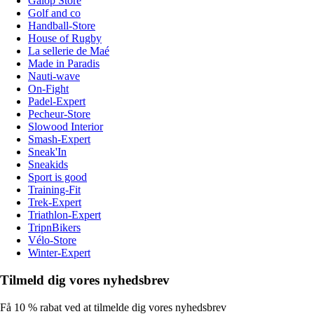
Galop Store
Golf and co
Handball-Store
House of Rugby
La sellerie de Maé
Made in Paradis
Nauti-wave
On-Fight
Padel-Expert
Pecheur-Store
Slowood Interior
Smash-Expert
Sneak'In
Sneakids
Sport is good
Training-Fit
Trek-Expert
Triathlon-Expert
TripnBikers
Vélo-Store
Winter-Expert
Tilmeld dig vores nyhedsbrev
Få 10 % rabat ved at tilmelde dig vores nyhedsbrev