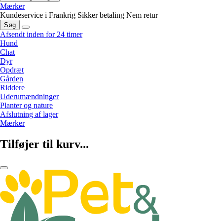
Mærker
Kundeservice i Frankrig
Sikker betaling
Nem retur
Søg
Afsendt inden for 24 timer
Hund
Chat
Dyr
Opdræt
Gården
Riddere
Uderumændninger
Planter og nature
Afslutning af lager
Mærker
Tilføjer til kurv...