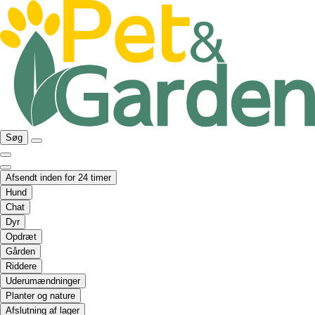
Søg
Afsendt inden for 24 timer
Hund
Chat
Dyr
Opdræt
Gården
Riddere
Uderumændninger
Planter og nature
Afslutning af lager