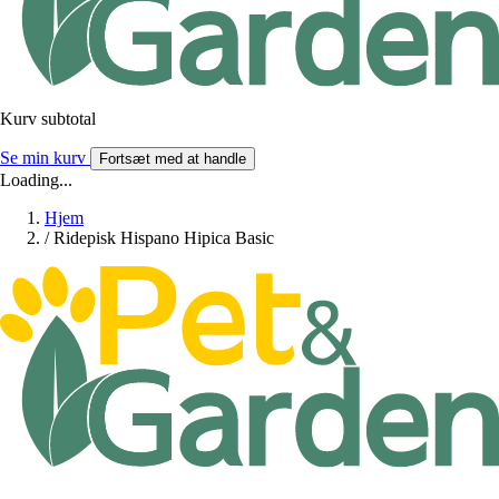
Kurv subtotal
Se min kurv
Fortsæt med at handle
Loading...
Hjem
/
Ridepisk Hispano Hipica Basic