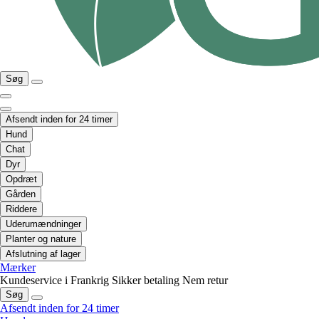
Søg
Afsendt inden for 24 timer
Hund
Chat
Dyr
Opdræt
Gården
Riddere
Uderumændninger
Planter og nature
Afslutning af lager
Mærker
Kundeservice i Frankrig
Sikker betaling
Nem retur
Søg
Afsendt inden for 24 timer