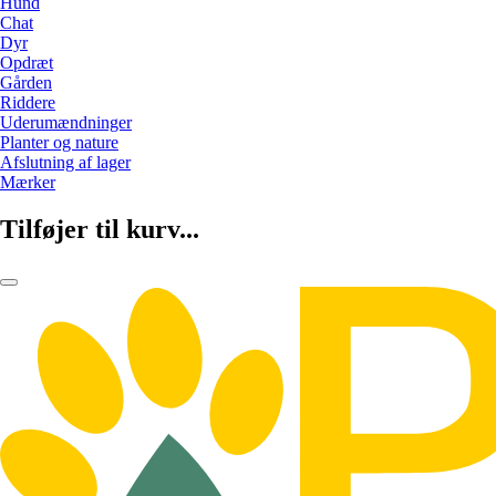
Hund
Chat
Dyr
Opdræt
Gården
Riddere
Uderumændninger
Planter og nature
Afslutning af lager
Mærker
Tilføjer til kurv...