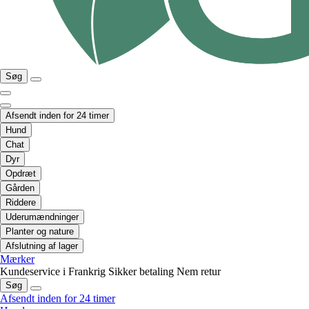
Søg
Afsendt inden for 24 timer
Hund
Chat
Dyr
Opdræt
Gården
Riddere
Uderumændninger
Planter og nature
Afslutning af lager
Mærker
Kundeservice i Frankrig
Sikker betaling
Nem retur
Søg
Afsendt inden for 24 timer