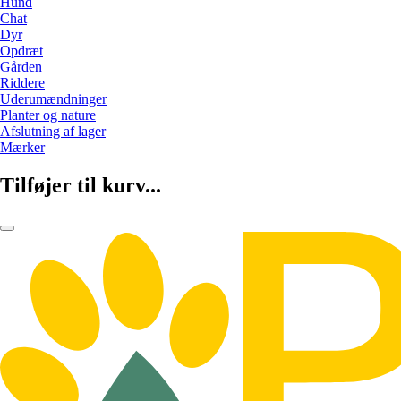
Hund
Chat
Dyr
Opdræt
Gården
Riddere
Uderumændninger
Planter og nature
Afslutning af lager
Mærker
Tilføjer til kurv...