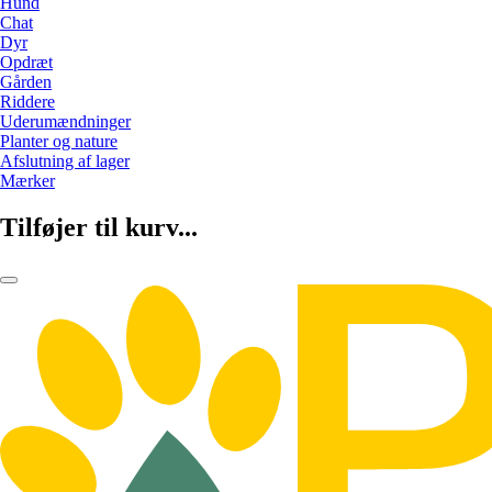
Hund
Chat
Dyr
Opdræt
Gården
Riddere
Uderumændninger
Planter og nature
Afslutning af lager
Mærker
Tilføjer til kurv...