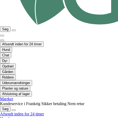
Søg
Afsendt inden for 24 timer
Hund
Chat
Dyr
Opdræt
Gården
Riddere
Uderumændninger
Planter og nature
Afslutning af lager
Mærker
Kundeservice i Frankrig
Sikker betaling
Nem retur
Søg
Afsendt inden for 24 timer