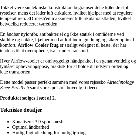
Takket være sin tekniske konstruktion begrænser dette kølende stof
rystelser, mens det lader luft cirkulere, hvilket hjælper med at regulere
temperaturen. 3D-mesh'en maksimerer luftcirkulationsfladen, hvilket
betydeligt reducerer tørretiden.
En åndbar nylonfór, antibakteriel og ikke-statisk i områderne ved
skuldre og nakke, hjælper med at forhindre gnidning og sikrer optimal
komfort.
Airflow Cooler Rug
er særligt velegnet til heste, der har
tendens til at overophede, især under transport.
Hver Airflow-cooler er omhyggeligt håndpakket i en genanvendelig og
lynlåset opbevaringspose, praktisk for at holde dit udstyr i orden og
lette transporten.
Dette model passer perfekt sammen med vores rejsesko
Airtechnology
Knee Pro-Tech
samt vores polstret hovedtøj i fleece.
Produktet sælges i sæt af 2.
Tekniske detaljer
Kanaliseret 3D sportsmesh
Optimal åndbarhed
Hurtig fugtudledning for hurtig tørring