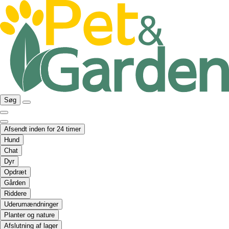
Søg
Afsendt inden for 24 timer
Hund
Chat
Dyr
Opdræt
Gården
Riddere
Uderumændninger
Planter og nature
Afslutning af lager