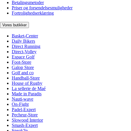
Betalingsmetoder
Priser og forsendelsesmuligheder
Fortrolighedserklæring
Vores butikker
Basket-Center
Daily Bikers
Direct Running
Direct-Volley
Espace Golf
Foot-Store
Galop Store
Golf and co
Handball-Store
House of Rugby
La sellerie de Maé
Made in Paradis
Nauti-wave
On-Fight
Padel-Expert
Pecheur-Store
Slowood Interior
Smash-Expert
Sneak'In