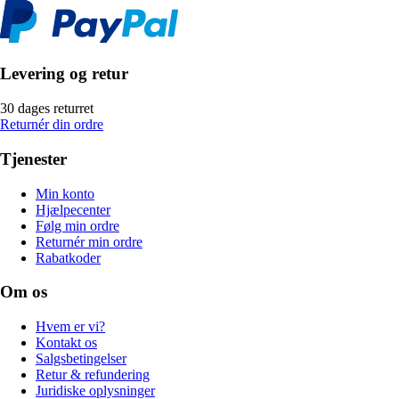
Levering og retur
30 dages returret
Returnér din ordre
Tjenester
Min konto
Hjælpecenter
Følg min ordre
Returnér min ordre
Rabatkoder
Om os
Hvem er vi?
Kontakt os
Salgsbetingelser
Retur & refundering
Juridiske oplysninger