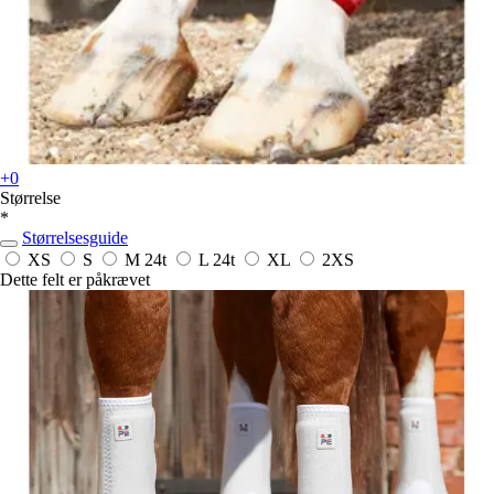
+0
Størrelse
*
Størrelsesguide
XS
S
M
24t
L
24t
XL
2XS
Dette felt er påkrævet