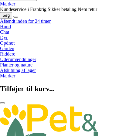
Mærker
Kundeservice i Frankrig
Sikker betaling
Nem retur
Søg
Afsendt inden for 24 timer
Hund
Chat
Dyr
Opdræt
Gården
Riddere
Uderumændninger
Planter og nature
Afslutning af lager
Mærker
Tilføjer til kurv...