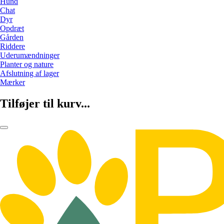
Hund
Chat
Dyr
Opdræt
Gården
Riddere
Uderumændninger
Planter og nature
Afslutning af lager
Mærker
Tilføjer til kurv...