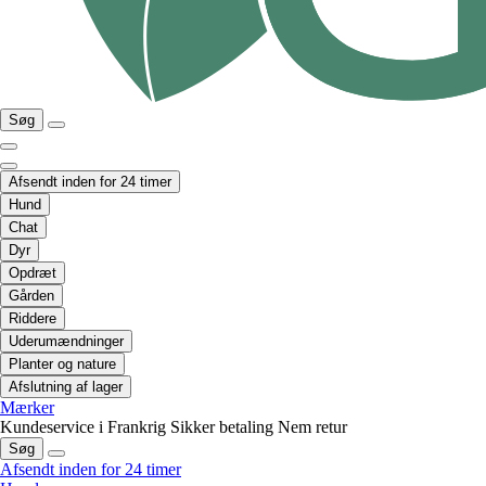
Søg
Afsendt inden for 24 timer
Hund
Chat
Dyr
Opdræt
Gården
Riddere
Uderumændninger
Planter og nature
Afslutning af lager
Mærker
Kundeservice i Frankrig
Sikker betaling
Nem retur
Søg
Afsendt inden for 24 timer