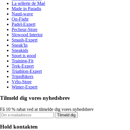
La sellerie de Maé
Made in Paradis
Nauti-wave
On-Fight
Padel-Expert
Pecheur-Store
Slowood Interior
Smash-Expert
Sneak'In
Sneakids
Sport is good
Training-Fit
Trek-Expert
Triathlon-Expert
TripnBikers
Vélo-Store
Winter-Expert
Tilmeld dig vores nyhedsbrev
Få 10 % rabat ved at tilmelde dig vores nyhedsbrev
Tilmeld dig
Hold kontakten