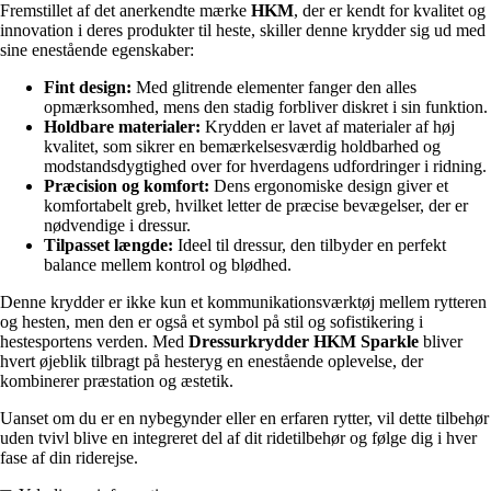
Fremstillet af det anerkendte mærke
HKM
, der er kendt for kvalitet og
innovation i deres produkter til heste, skiller denne krydder sig ud med
sine enestående egenskaber:
Fint design:
Med glitrende elementer fanger den alles
opmærksomhed, mens den stadig forbliver diskret i sin funktion.
Holdbare materialer:
Krydden er lavet af materialer af høj
kvalitet, som sikrer en bemærkelsesværdig holdbarhed og
modstandsdygtighed over for hverdagens udfordringer i ridning.
Præcision og komfort:
Dens ergonomiske design giver et
komfortabelt greb, hvilket letter de præcise bevægelser, der er
nødvendige i dressur.
Tilpasset længde:
Ideel til dressur, den tilbyder en perfekt
balance mellem kontrol og blødhed.
Denne krydder er ikke kun et kommunikationsværktøj mellem rytteren
og hesten, men den er også et symbol på stil og sofistikering i
hestesportens verden. Med
Dressurkrydder HKM Sparkle
bliver
hvert øjeblik tilbragt på hesteryg en enestående oplevelse, der
kombinerer præstation og æstetik.
Uanset om du er en nybegynder eller en erfaren rytter, vil dette tilbehør
uden tvivl blive en integreret del af dit ridetilbehør og følge dig i hver
fase af din riderejse.