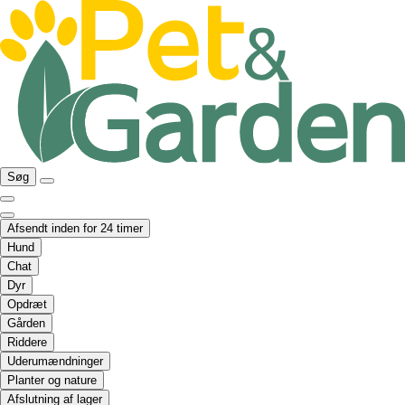
Søg
Afsendt inden for 24 timer
Hund
Chat
Dyr
Opdræt
Gården
Riddere
Uderumændninger
Planter og nature
Afslutning af lager