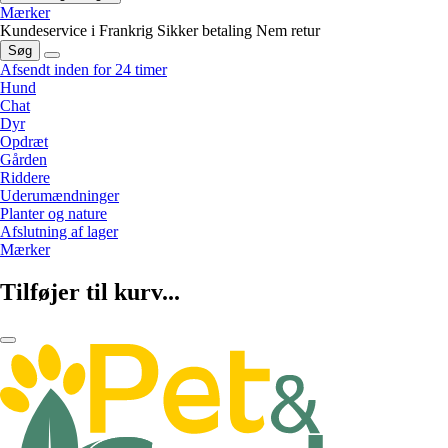
Mærker
Kundeservice i Frankrig
Sikker betaling
Nem retur
Søg
Afsendt inden for 24 timer
Hund
Chat
Dyr
Opdræt
Gården
Riddere
Uderumændninger
Planter og nature
Afslutning af lager
Mærker
Tilføjer til kurv...