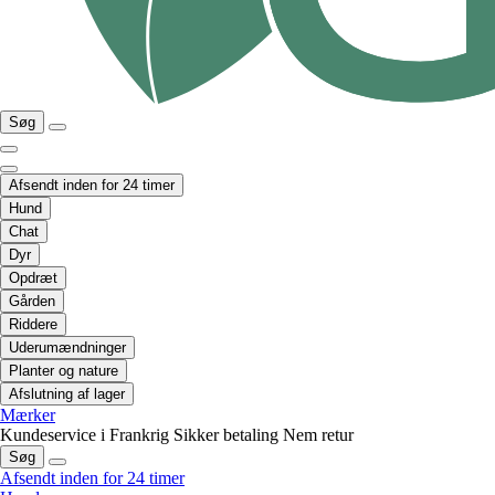
Søg
Afsendt inden for 24 timer
Hund
Chat
Dyr
Opdræt
Gården
Riddere
Uderumændninger
Planter og nature
Afslutning af lager
Mærker
Kundeservice i Frankrig
Sikker betaling
Nem retur
Søg
Afsendt inden for 24 timer