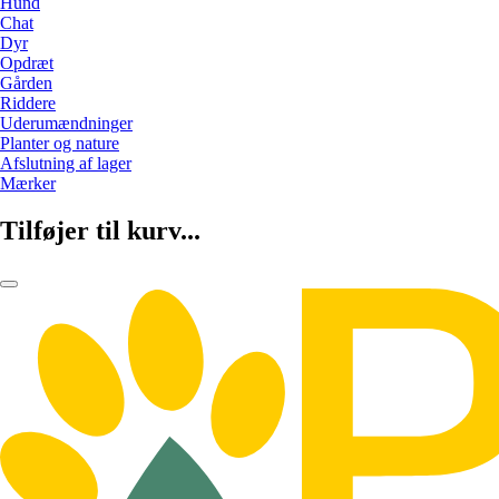
Hund
Chat
Dyr
Opdræt
Gården
Riddere
Uderumændninger
Planter og nature
Afslutning af lager
Mærker
Tilføjer til kurv...