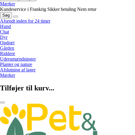
Mærker
Kundeservice i Frankrig
Sikker betaling
Nem retur
Søg
Afsendt inden for 24 timer
Hund
Chat
Dyr
Opdræt
Gården
Riddere
Uderumændninger
Planter og nature
Afslutning af lager
Mærker
Tilføjer til kurv...