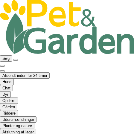
Søg
Afsendt inden for 24 timer
Hund
Chat
Dyr
Opdræt
Gården
Riddere
Uderumændninger
Planter og nature
Afslutning af lager