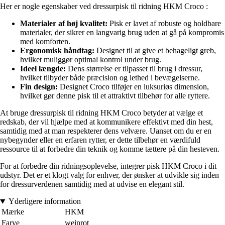
Her er nogle egenskaber ved dressurpisk til ridning HKM Croco :
Materialer af høj kvalitet:
Pisk er lavet af robuste og holdbare
materialer, der sikrer en langvarig brug uden at gå på kompromis
med komforten.
Ergonomisk håndtag:
Designet til at give et behageligt greb,
hvilket muliggør optimal kontrol under brug.
Ideel længde:
Dens størrelse er tilpasset til brug i dressur,
hvilket tilbyder både præcision og lethed i bevægelserne.
Fin design:
Designet Croco tilføjer en luksuriøs dimension,
hvilket gør denne pisk til et attraktivt tilbehør for alle ryttere.
At bruge dressurpisk til ridning HKM Croco betyder at vælge et
redskab, der vil hjælpe med at kommunikere effektivt med din hest,
samtidig med at man respekterer dens velvære. Uanset om du er en
nybegynder eller en erfaren rytter, er dette tilbehør en værdifuld
ressource til at forbedre din teknik og komme tættere på din hesteven.
For at forbedre din ridningsoplevelse, integrer pisk HKM Croco i dit
udstyr. Det er et klogt valg for enhver, der ønsker at udvikle sig inden
for dressurverdenen samtidig med at udvise en elegant stil.
Yderligere information
Mærke
HKM
Farve
weinrot