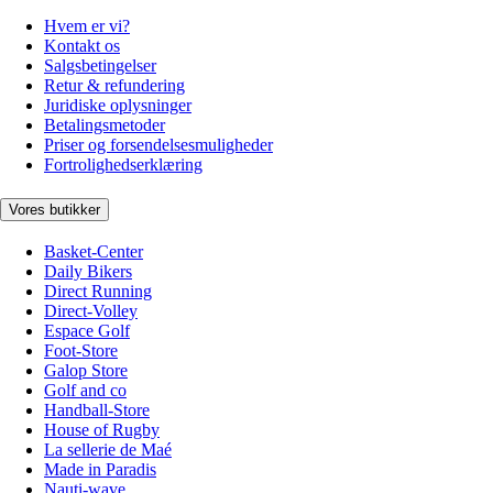
Hvem er vi?
Kontakt os
Salgsbetingelser
Retur & refundering
Juridiske oplysninger
Betalingsmetoder
Priser og forsendelsesmuligheder
Fortrolighedserklæring
Vores butikker
Basket-Center
Daily Bikers
Direct Running
Direct-Volley
Espace Golf
Foot-Store
Galop Store
Golf and co
Handball-Store
House of Rugby
La sellerie de Maé
Made in Paradis
Nauti-wave