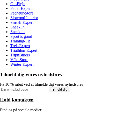
On-Fight
Padel-Expert
Pecheur-Store
Slowood Interior
Smash-Expert
Sneak'In
Sneakids
Sport is good
Training-Fit
Trek-Expert
Triathlon-Expert
TripnBikers
Vélo-Store
Winter-Expert
Tilmeld dig vores nyhedsbrev
Få 10 % rabat ved at tilmelde dig vores nyhedsbrev
Tilmeld dig
Hold kontakten
Find os på sociale medier