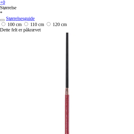
+0
Størrelse
*
Størrelsesguide
100 cm
110 cm
120 cm
Dette felt er påkrævet