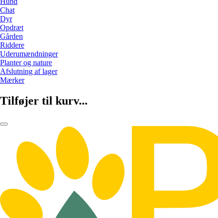
Hund
Chat
Dyr
Opdræt
Gården
Riddere
Uderumændninger
Planter og nature
Afslutning af lager
Mærker
Tilføjer til kurv...