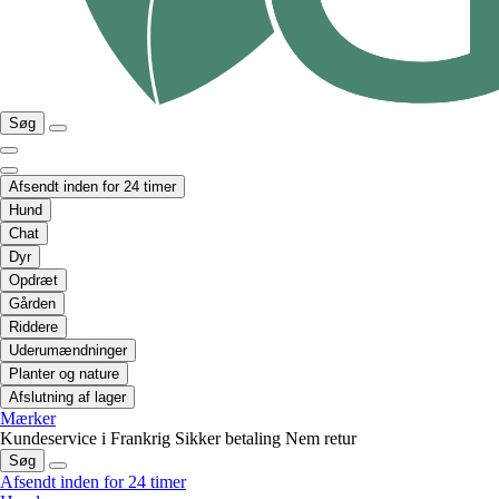
Søg
Afsendt inden for 24 timer
Hund
Chat
Dyr
Opdræt
Gården
Riddere
Uderumændninger
Planter og nature
Afslutning af lager
Mærker
Kundeservice i Frankrig
Sikker betaling
Nem retur
Søg
Afsendt inden for 24 timer