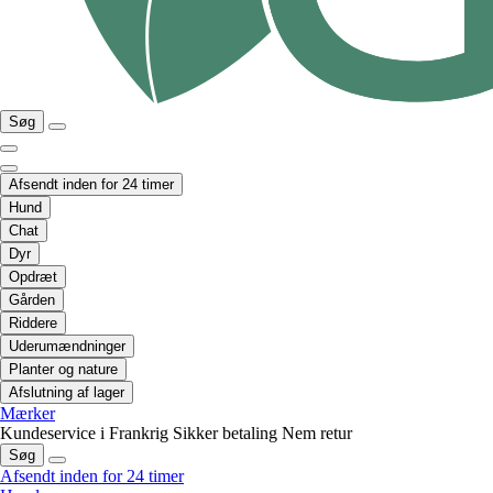
Søg
Afsendt inden for 24 timer
Hund
Chat
Dyr
Opdræt
Gården
Riddere
Uderumændninger
Planter og nature
Afslutning af lager
Mærker
Kundeservice i Frankrig
Sikker betaling
Nem retur
Søg
Afsendt inden for 24 timer