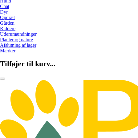
Hund
Chat
Dyr
Opdræt
Gården
Riddere
Uderumændninger
Planter og nature
Afslutning af lager
Mærker
Tilføjer til kurv...