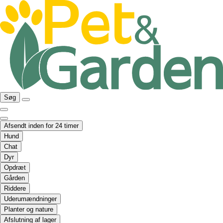
Søg
Afsendt inden for 24 timer
Hund
Chat
Dyr
Opdræt
Gården
Riddere
Uderumændninger
Planter og nature
Afslutning af lager