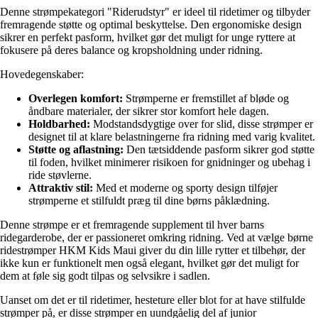
Denne strømpekategori "Riderudstyr" er ideel til ridetimer og tilbyder
fremragende støtte og optimal beskyttelse. Den ergonomiske design
sikrer en perfekt pasform, hvilket gør det muligt for unge ryttere at
fokusere på deres balance og kropsholdning under ridning.
Hovedegenskaber:
Overlegen komfort:
Strømperne er fremstillet af bløde og
åndbare materialer, der sikrer stor komfort hele dagen.
Holdbarhed:
Modstandsdygtige over for slid, disse strømper er
designet til at klare belastningerne fra ridning med varig kvalitet.
Støtte og aflastning:
Den tætsiddende pasform sikrer god støtte
til foden, hvilket minimerer risikoen for gnidninger og ubehag i
ride støvlerne.
Attraktiv stil:
Med et moderne og sporty design tilføjer
strømperne et stilfuldt præg til dine børns påklædning.
Denne strømpe er et fremragende supplement til hver barns
ridegarderobe, der er passioneret omkring ridning. Ved at vælge børne
ridestrømper HKM Kids Maui giver du din lille rytter et tilbehør, der
ikke kun er funktionelt men også elegant, hvilket gør det muligt for
dem at føle sig godt tilpas og selvsikre i sadlen.
Uanset om det er til ridetimer, hesteture eller blot for at have stilfulde
strømper på, er disse strømper en uundgåelig del af junior