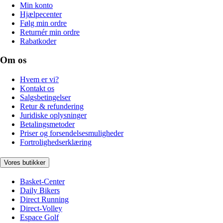
Min konto
Hjælpecenter
Følg min ordre
Returnér min ordre
Rabatkoder
Om os
Hvem er vi?
Kontakt os
Salgsbetingelser
Retur & refundering
Juridiske oplysninger
Betalingsmetoder
Priser og forsendelsesmuligheder
Fortrolighedserklæring
Vores butikker
Basket-Center
Daily Bikers
Direct Running
Direct-Volley
Espace Golf