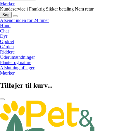
Mærker
Kundeservice i Frankrig
Sikker betaling
Nem retur
Søg
Afsendt inden for 24 timer
Hund
Chat
Dyr
Opdræt
Gården
Riddere
Uderumændninger
Planter og nature
Afslutning af lager
Mærker
Tilføjer til kurv...