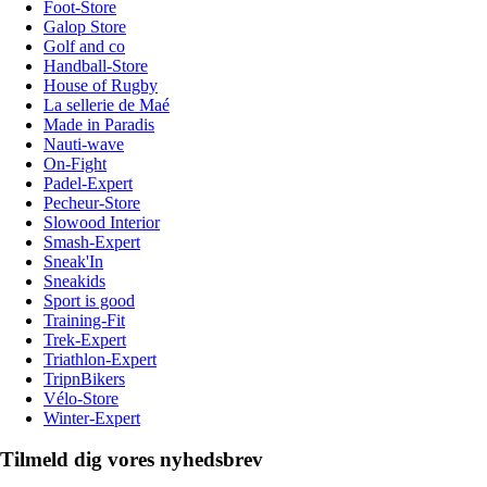
Foot-Store
Galop Store
Golf and co
Handball-Store
House of Rugby
La sellerie de Maé
Made in Paradis
Nauti-wave
On-Fight
Padel-Expert
Pecheur-Store
Slowood Interior
Smash-Expert
Sneak'In
Sneakids
Sport is good
Training-Fit
Trek-Expert
Triathlon-Expert
TripnBikers
Vélo-Store
Winter-Expert
Tilmeld dig vores nyhedsbrev