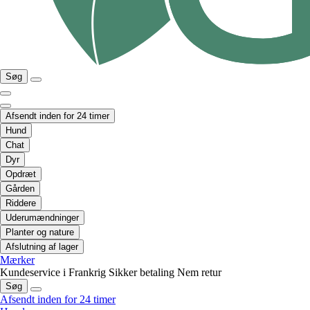
Søg
Afsendt inden for 24 timer
Hund
Chat
Dyr
Opdræt
Gården
Riddere
Uderumændninger
Planter og nature
Afslutning af lager
Mærker
Kundeservice i Frankrig
Sikker betaling
Nem retur
Søg
Afsendt inden for 24 timer