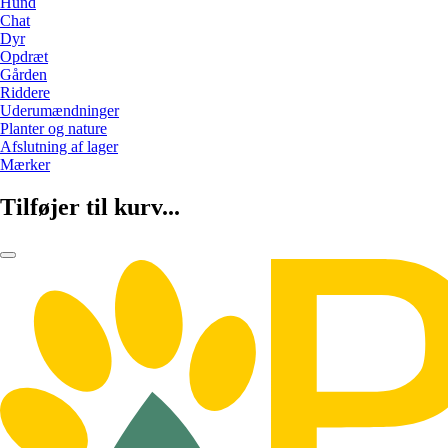
Hund
Chat
Dyr
Opdræt
Gården
Riddere
Uderumændninger
Planter og nature
Afslutning af lager
Mærker
Tilføjer til kurv...