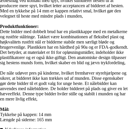
æblesmag ved kontakt med spyt, hvilket stimulerer hesten til at
producere mere spyt, hvilket letter acceptancen af bidderet af hesten.
Med en tykkelse på 14 mm er kappen relativt smal, hvilket gør den
velegnet til heste med mindre plads i munden,
Produktfunktioner:
Dette bidder med dobbelt brud har en plastikkappe med en metalkerne
og rustfrie stålringe. Takket være kombinationen af fleksibel plast og
højkvalitets rustfrit stål er bidderne stabile men særligt bløde og
brugervenlige. Plastikken har en hårdhed på 90a og er FDA-godkendt.
Det betyder, at materialet er fri for opløsningsmidler, indeholder ikke
plastifikatorer og er også ikke-giftigt. Den anatomiske design tilpasser
sig hestens munds form, hvilket skaber en blid og jævn trykfordeling,
De nåle udøver pres på kinderne, hvilket fremhæver styrehjælpene og
sikrer, at bidderet ikke kan trækkes ud af munden. Disse egenskaber
gør dette bidder til et godt valg for unge heste. Et nålebidder kan
anvendes med nålebiddere. De holder bidderet på plads og giver en let
hæveeffekt. Denne type bidder hviler stille og stabilt i munden og har
en mere livlig effekt,
Mål:
Tykkelse på kappen: 14 mm
Længde på siderne: 165 mm