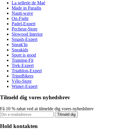
La sellerie de Maé
Made in Paradis
Nauti-wave
On-Fight
Padel-Expert
Pecheur-Store
Slowood Interior
Smash-Expert
Sneak'In
Sneakids
Sport is good
Training-Fit
Trek-Expert
Triathlon-Expert
TripnBikers
Vélo-Store
Winter-Expert
Tilmeld dig vores nyhedsbrev
Få 10 % rabat ved at tilmelde dig vores nyhedsbrev
Tilmeld dig
Hold kontakten