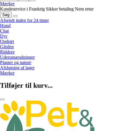
Mærker
Kundeservice i Frankrig
Sikker betaling
Nem retur
Søg
Afsendt inden for 24 timer
Hund
Chat
Dyr
Opdræt
Gården
Riddere
Uderumændninger
Planter og nature
Afslutning af lager
Mærker
Tilføjer til kurv...