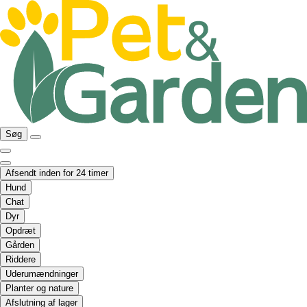
Søg
Afsendt inden for 24 timer
Hund
Chat
Dyr
Opdræt
Gården
Riddere
Uderumændninger
Planter og nature
Afslutning af lager