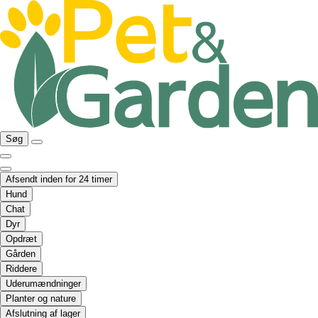
Søg
Afsendt inden for 24 timer
Hund
Chat
Dyr
Opdræt
Gården
Riddere
Uderumændninger
Planter og nature
Afslutning af lager