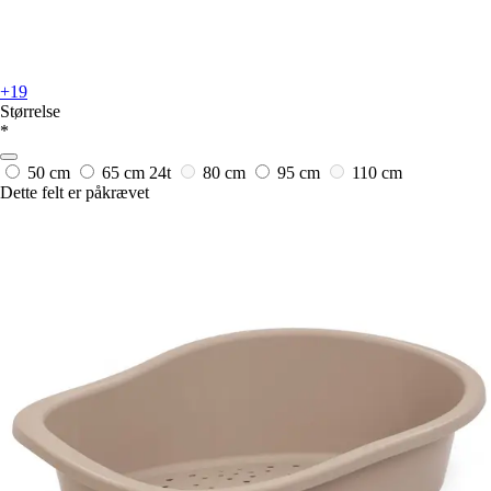
+19
Størrelse
*
50 cm
65 cm
24t
80 cm
95 cm
110 cm
Dette felt er påkrævet