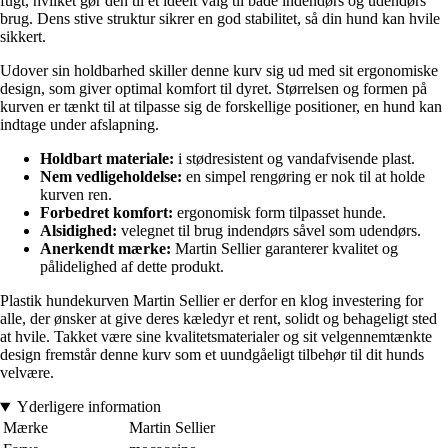
fugt, hvilket gør den til et ideelt valg til både indendørs og udendørs
brug. Dens stive struktur sikrer en god stabilitet, så din hund kan hvile
sikkert.
Udover sin holdbarhed skiller denne kurv sig ud med sit ergonomiske
design, som giver optimal komfort til dyret. Størrelsen og formen på
kurven er tænkt til at tilpasse sig de forskellige positioner, en hund kan
indtage under afslapning.
Holdbart materiale:
i stødresistent og vandafvisende plast.
Nem vedligeholdelse:
en simpel rengøring er nok til at holde
kurven ren.
Forbedret komfort:
ergonomisk form tilpasset hunde.
Alsidighed:
velegnet til brug indendørs såvel som udendørs.
Anerkendt mærke:
Martin Sellier garanterer kvalitet og
pålidelighed af dette produkt.
Plastik hundekurven Martin Sellier er derfor en klog investering for
alle, der ønsker at give deres kæledyr et rent, solidt og behageligt sted
at hvile. Takket være sine kvalitetsmaterialer og sit velgennemtænkte
design fremstår denne kurv som et uundgåeligt tilbehør til dit hunds
velvære.
Yderligere information
Mærke
Martin Sellier