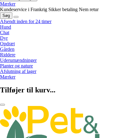
Mærker
Kundeservice i Frankrig
Sikker betaling
Nem retur
Søg
Afsendt inden for 24 timer
Hund
Chat
Dyr
Opdræt
Gården
Riddere
Uderumændninger
Planter og nature
Afslutning af lager
Mærker
Tilføjer til kurv...