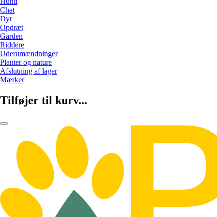
Hund
Chat
Dyr
Opdræt
Gården
Riddere
Uderumændninger
Planter og nature
Afslutning af lager
Mærker
Tilføjer til kurv...