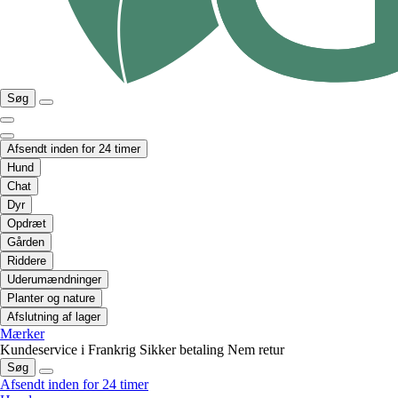
Søg
Afsendt inden for 24 timer
Hund
Chat
Dyr
Opdræt
Gården
Riddere
Uderumændninger
Planter og nature
Afslutning af lager
Mærker
Kundeservice i Frankrig
Sikker betaling
Nem retur
Søg
Afsendt inden for 24 timer