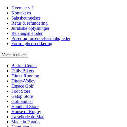
Hvem er vi?
Kontakt os
Salgsbetingelser
Retur & refundering
Juridiske oplysninger
Betalingsmetoder
Priser og forsendelsesmuligheder
Fortrolighedserklæring
Vores butikker
Basket-Center
Daily Bikers
Direct Running
Direct-Volley
Espace Golf
Foot-Store
Galop Store
Golf and co
Handball-Store
House of Rugby
La sellerie de Maé
Made in Paradis
Nauti-wave