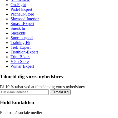
On-Fight
Padel-Expert
Pecheur-Store
Slowood Interior
Smash-Expert
Sneak'In
Sneakids
Sport is good
Training-Fit
Trek-Expert
Triathlon-Expert
TripnBikers
Vélo-Store
Winter-Expert
Tilmeld dig vores nyhedsbrev
Få 10 % rabat ved at tilmelde dig vores nyhedsbrev
Tilmeld dig
Hold kontakten
Find os på sociale medier