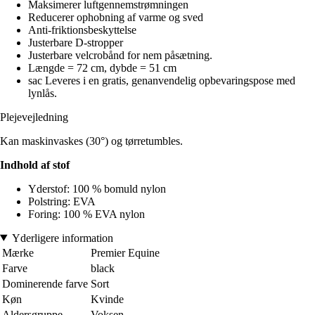
Maksimerer luftgennemstrømningen
Reducerer ophobning af varme og sved
Anti-friktionsbeskyttelse
Justerbare D-stropper
Justerbare velcrobånd for nem påsætning.
Længde = 72 cm, dybde = 51 cm
sac Leveres i en gratis, genanvendelig opbevaringspose med
lynlås.
Plejevejledning
Kan maskinvaskes (30°) og tørretumbles.
Indhold af stof
Yderstof: 100 % bomuld nylon
Polstring: EVA
Foring: 100 % EVA nylon
Yderligere information
Mærke
Premier Equine
Farve
black
Dominerende farve
Sort
Køn
Kvinde
Aldersgruppe
Voksen