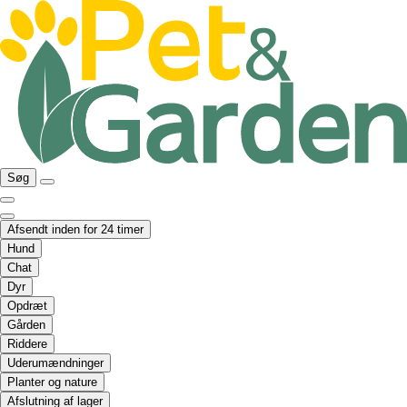
Søg
Afsendt inden for 24 timer
Hund
Chat
Dyr
Opdræt
Gården
Riddere
Uderumændninger
Planter og nature
Afslutning af lager