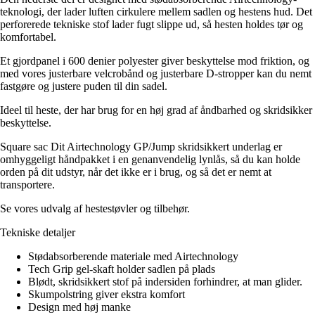
teknologi, der lader luften cirkulere mellem sadlen og hestens hud. Det
perforerede tekniske stof lader fugt slippe ud, så hesten holdes tør og
komfortabel.
Et gjordpanel i 600 denier polyester giver beskyttelse mod friktion, og
med vores justerbare velcrobånd og justerbare D-stropper kan du nemt
fastgøre og justere puden til din sadel.
Ideel til heste, der har brug for en høj grad af åndbarhed og skridsikker
beskyttelse.
Square sac Dit Airtechnology GP/Jump skridsikkert underlag er
omhyggeligt håndpakket i en genanvendelig lynlås, så du kan holde
orden på dit udstyr, når det ikke er i brug, og så det er nemt at
transportere.
Se vores udvalg af hestestøvler og tilbehør.
Tekniske detaljer
Stødabsorberende materiale med Airtechnology
Tech Grip gel-skaft holder sadlen på plads
Blødt, skridsikkert stof på indersiden forhindrer, at man glider.
Skumpolstring giver ekstra komfort
Design med høj manke