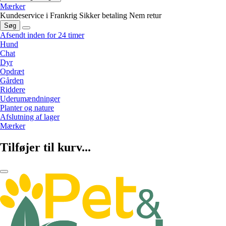
Mærker
Kundeservice i Frankrig
Sikker betaling
Nem retur
Søg
Afsendt inden for 24 timer
Hund
Chat
Dyr
Opdræt
Gården
Riddere
Uderumændninger
Planter og nature
Afslutning af lager
Mærker
Tilføjer til kurv...