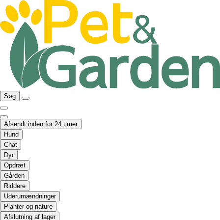
Søg
Afsendt inden for 24 timer
Hund
Chat
Dyr
Opdræt
Gården
Riddere
Uderumændninger
Planter og nature
Afslutning af lager