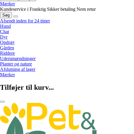
Mærker
Kundeservice i Frankrig
Sikker betaling
Nem retur
Søg
Afsendt inden for 24 timer
Hund
Chat
Dyr
Opdræt
Gården
Riddere
Uderumændninger
Planter og nature
Afslutning af lager
Mærker
Tilføjer til kurv...