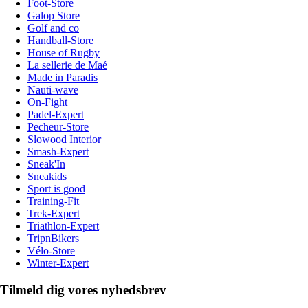
Foot-Store
Galop Store
Golf and co
Handball-Store
House of Rugby
La sellerie de Maé
Made in Paradis
Nauti-wave
On-Fight
Padel-Expert
Pecheur-Store
Slowood Interior
Smash-Expert
Sneak'In
Sneakids
Sport is good
Training-Fit
Trek-Expert
Triathlon-Expert
TripnBikers
Vélo-Store
Winter-Expert
Tilmeld dig vores nyhedsbrev