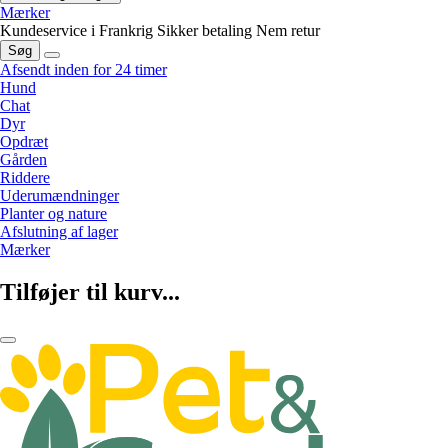
Mærker
Kundeservice i Frankrig
Sikker betaling
Nem retur
Søg
Afsendt inden for 24 timer
Hund
Chat
Dyr
Opdræt
Gården
Riddere
Uderumændninger
Planter og nature
Afslutning af lager
Mærker
Tilføjer til kurv...