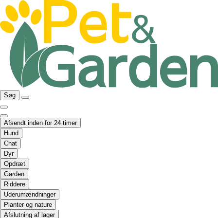
Søg
Afsendt inden for 24 timer
Hund
Chat
Dyr
Opdræt
Gården
Riddere
Uderumændninger
Planter og nature
Afslutning af lager