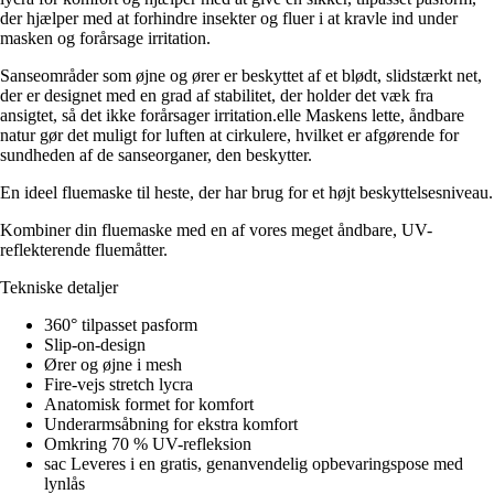
der hjælper med at forhindre insekter og fluer i at kravle ind under
masken og forårsage irritation.
Sanseområder som øjne og ører er beskyttet af et blødt, slidstærkt net,
der er designet med en grad af stabilitet, der holder det væk fra
ansigtet, så det ikke forårsager irritation.elle Maskens lette, åndbare
natur gør det muligt for luften at cirkulere, hvilket er afgørende for
sundheden af de sanseorganer, den beskytter.
En ideel fluemaske til heste, der har brug for et højt beskyttelsesniveau.
Kombiner din fluemaske med en af vores meget åndbare, UV-
reflekterende fluemåtter.
Tekniske detaljer
360° tilpasset pasform
Slip-on-design
Ører og øjne i mesh
Fire-vejs stretch lycra
Anatomisk formet for komfort
Underarmsåbning for ekstra komfort
Omkring 70 % UV-refleksion
sac Leveres i en gratis, genanvendelig opbevaringspose med
lynlås