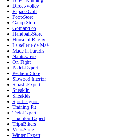
Direct Running
Direct-Volley
Espace Golf
Foot-Store
Galop Store
Golf and co
Handball-Store
House of Rugby
La sellerie de Maé
Made in Paradis
Nauti-wave
On-Fight
Padel-Expert
Pecheur-Store
Slowood Interior
Smash-Expert
Sneak'In
Sneakids
Sport is good
Training-Fit
Trek-Expert
Triathlon-Expert
TripnBikers
Vélo-Store
Winter-Expert