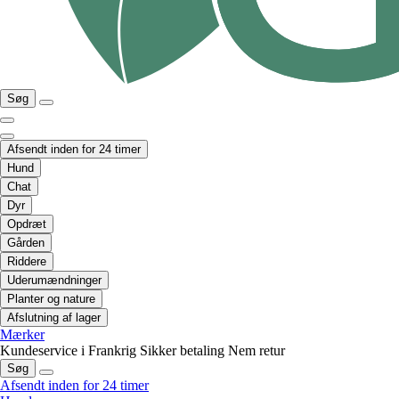
Søg
Afsendt inden for 24 timer
Hund
Chat
Dyr
Opdræt
Gården
Riddere
Uderumændninger
Planter og nature
Afslutning af lager
Mærker
Kundeservice i Frankrig
Sikker betaling
Nem retur
Søg
Afsendt inden for 24 timer