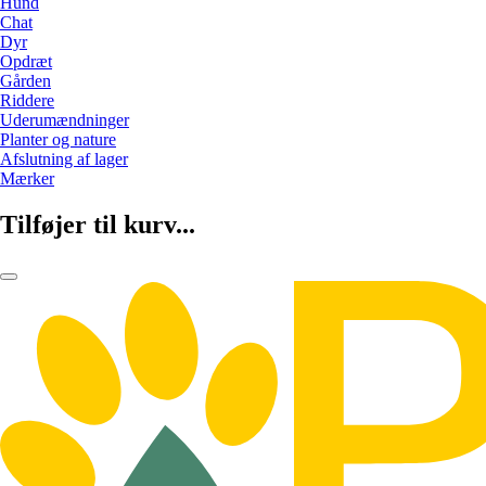
Hund
Chat
Dyr
Opdræt
Gården
Riddere
Uderumændninger
Planter og nature
Afslutning af lager
Mærker
Tilføjer til kurv...