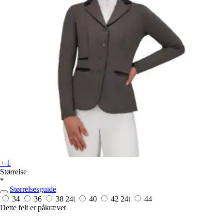
+-1
Størrelse
*
Størrelsesguide
34
36
38
24t
40
42
24t
44
Dette felt er påkrævet