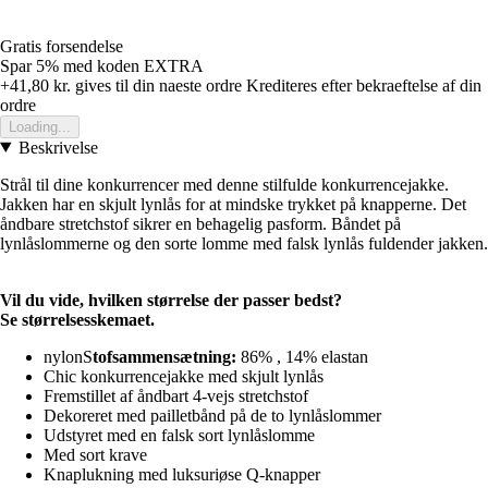
Gratis forsendelse
Spar 5%
med koden
EXTRA
+41,80 kr.
gives til din naeste ordre
Krediteres efter bekraeftelse af din
ordre
Loading...
Beskrivelse
Strål til dine konkurrencer med denne stilfulde konkurrencejakke.
Jakken har en skjult lynlås for at mindske trykket på knapperne. Det
åndbare stretchstof sikrer en behagelig pasform. Båndet på
lynlåslommerne og den sorte lomme med falsk lynlås fuldender jakken.
Vil du vide, hvilken størrelse der passer bedst?
Se størrelsesskemaet.
nylonS
tofsammensætning:
86% , 14% elastan
Chic konkurrencejakke med skjult lynlås
Fremstillet af åndbart 4-vejs stretchstof
Dekoreret med pailletbånd på de to lynlåslommer
Udstyret med en falsk sort lynlåslomme
Med sort krave
Knaplukning med luksuriøse Q-knapper