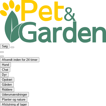
Søg
Afsendt inden for 24 timer
Hund
Chat
Dyr
Opdræt
Gården
Riddere
Uderumændninger
Planter og nature
Afslutning af lager