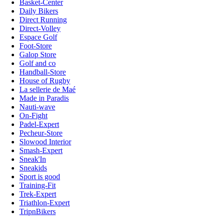
Basket-Center
Daily Bikers
Direct Running
Direct-Volley
Espace Golf
Foot-Store
Galop Store
Golf and co
Handball-Store
House of Rugby
La sellerie de Maé
Made in Paradis
Nauti-wave
On-Fight
Padel-Expert
Pecheur-Store
Slowood Interior
Smash-Expert
Sneak'In
Sneakids
Sport is good
Training-Fit
Trek-Expert
Triathlon-Expert
TripnBikers