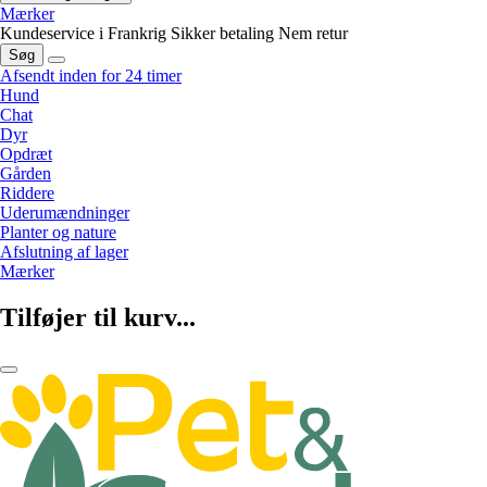
Mærker
Kundeservice i Frankrig
Sikker betaling
Nem retur
Søg
Afsendt inden for 24 timer
Hund
Chat
Dyr
Opdræt
Gården
Riddere
Uderumændninger
Planter og nature
Afslutning af lager
Mærker
Tilføjer til kurv...