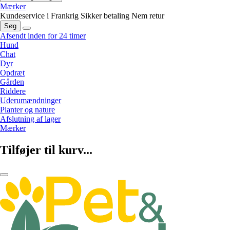
Mærker
Kundeservice i Frankrig
Sikker betaling
Nem retur
Søg
Afsendt inden for 24 timer
Hund
Chat
Dyr
Opdræt
Gården
Riddere
Uderumændninger
Planter og nature
Afslutning af lager
Mærker
Tilføjer til kurv...