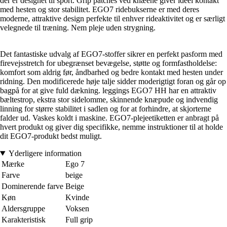
der er designet til sport. Grip patches ved knæene giver ideel kontakt
med hesten og stor stabilitet. EGO7 ridebukserne er med deres
moderne, attraktive design perfekte til enhver rideaktivitet og er særligt
velegnede til træning. Nem pleje uden strygning.
Det fantastiske udvalg af EGO7-stoffer sikrer en perfekt pasform med
firevejsstretch for ubegrænset bevægelse, støtte og formfastholdelse:
komfort som aldrig før, åndbarhed og bedre kontakt med hesten under
ridning. Den modificerede høje talje sidder moderigtigt foran og går op
bagpå for at give fuld dækning. leggings EGO7 HH har en attraktiv
bæltestrop, ekstra stor sidelomme, skinnende knæpude og indvendig
linning for større stabilitet i sadlen og for at forhindre, at skjorterne
falder ud. Vaskes koldt i maskine. EGO7-plejeetiketten er anbragt på
hvert produkt og giver dig specifikke, nemme instruktioner til at holde
dit EGO7-produkt bedst muligt.
Yderligere information
Mærke
Ego 7
Farve
beige
Dominerende farve
Beige
Køn
Kvinde
Aldersgruppe
Voksen
Karakteristisk
Full grip