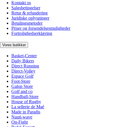
Kontakt os
Salgsbetingelser
Retur & refundering
Juridiske oplysninger
Betalingsmetoder
Priser og forsendelsesmuligheder
Fortrolighedserklæring
Vores butikker
Basket-Center
Daily Bikers
Direct Running
Direct-Volley
Espace Golf
Foot-Store
Galop Store
Golf and co
Handball-Store
House of Rugby
La sellerie de Maé
Made in Paradis
Nauti-wave
On-Fight