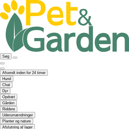
Søg
Afsendt inden for 24 timer
Hund
Chat
Dyr
Opdræt
Gården
Riddere
Uderumændninger
Planter og nature
Afslutning af lager