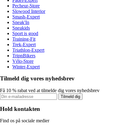
Padel-Expert
Pecheur-Store
Slowood Interior
Smash-Expert
Sneak'In
Sneakids
Sport is good
Training-Fit
Trek-Expert
Triathlon-Expert
TripnBikers
Vélo-Store
Winter-Expert
Tilmeld dig vores nyhedsbrev
Få 10 % rabat ved at tilmelde dig vores nyhedsbrev
Tilmeld dig
Hold kontakten
Find os på sociale medier