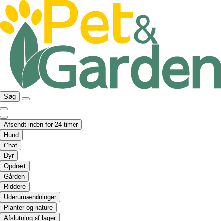
Søg
Afsendt inden for 24 timer
Hund
Chat
Dyr
Opdræt
Gården
Riddere
Uderumændninger
Planter og nature
Afslutning af lager