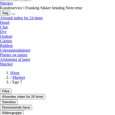
Mærker
Kundeservice i Frankrig
Sikker betaling
Nem retur
Søg
Afsendt inden for 24 timer
Hund
Chat
Dyr
Opdræt
Gården
Riddere
Uderumændninger
Planter og nature
Afslutning af lager
Mærker
Hjem
/
Mærker
/
Ego 7
Filtre
Afsendes inden for 24 timer
Størrelse
Dominerende farve
Aldersgruppe