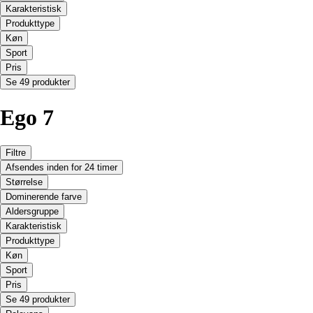
Karakteristisk
Produkttype
Køn
Sport
Pris
Se 49 produkter
Ego 7
Filtre
Afsendes inden for 24 timer
Størrelse
Dominerende farve
Aldersgruppe
Karakteristisk
Produkttype
Køn
Sport
Pris
Se 49 produkter