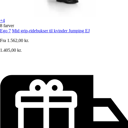
+4
8 farver
Ego 7
Mid grip-ridebukser til kvinder Jumping EJ
Fra
1.562,00 kr.
1.405,00 kr.