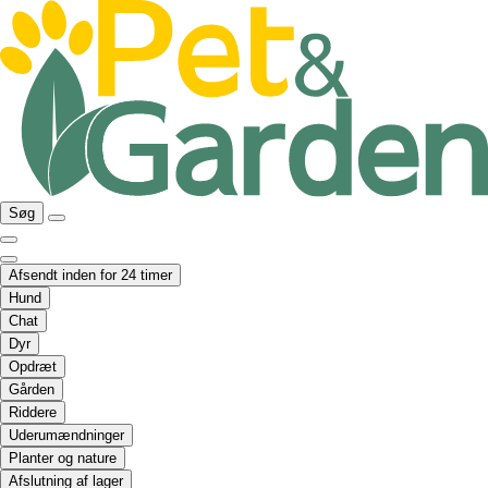
Søg
Afsendt inden for 24 timer
Hund
Chat
Dyr
Opdræt
Gården
Riddere
Uderumændninger
Planter og nature
Afslutning af lager