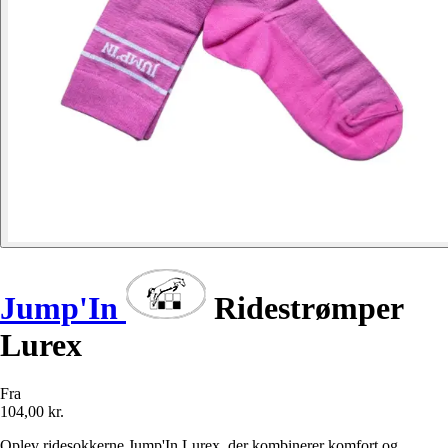
Jump'In
Ridestrømper
Lurex
Fra
104,00 kr.
Oplev ridesokkerne Jump'In Lurex, der kombinerer komfort og