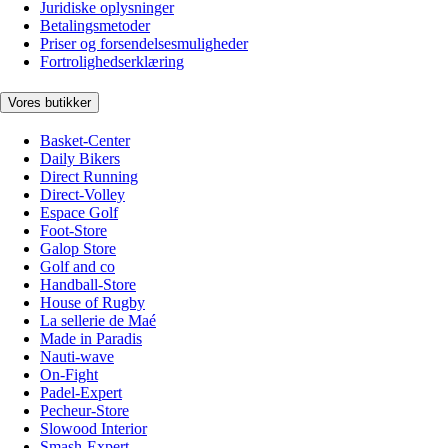
Juridiske oplysninger
Betalingsmetoder
Priser og forsendelsesmuligheder
Fortrolighedserklæring
Vores butikker
Basket-Center
Daily Bikers
Direct Running
Direct-Volley
Espace Golf
Foot-Store
Galop Store
Golf and co
Handball-Store
House of Rugby
La sellerie de Maé
Made in Paradis
Nauti-wave
On-Fight
Padel-Expert
Pecheur-Store
Slowood Interior
Smash-Expert