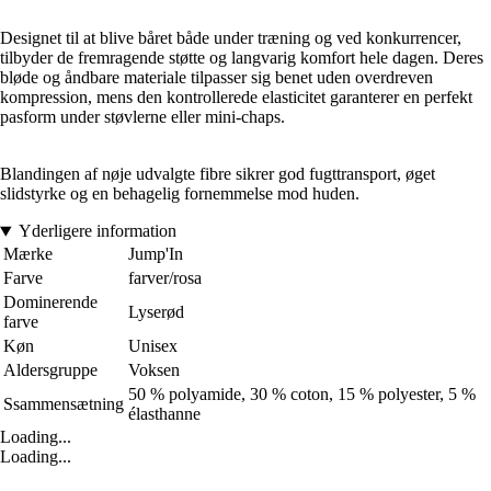
Designet til at blive båret både under træning og ved konkurrencer,
tilbyder de fremragende støtte og langvarig komfort hele dagen. Deres
bløde og åndbare materiale tilpasser sig benet uden overdreven
kompression, mens den kontrollerede elasticitet garanterer en perfekt
pasform under støvlerne eller mini-chaps.
Blandingen af nøje udvalgte fibre sikrer god fugttransport, øget
slidstyrke og en behagelig fornemmelse mod huden.
Yderligere information
Mærke
Jump'In
Farve
farver/rosa
Dominerende
Lyserød
farve
Køn
Unisex
Aldersgruppe
Voksen
50 % polyamide, 30 % coton, 15 % polyester, 5 %
Ssammensætning
élasthanne
Loading...
Loading...