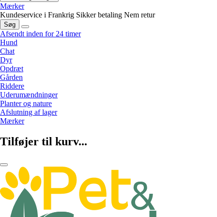
Mærker
Kundeservice i Frankrig
Sikker betaling
Nem retur
Søg
Afsendt inden for 24 timer
Hund
Chat
Dyr
Opdræt
Gården
Riddere
Uderumændninger
Planter og nature
Afslutning af lager
Mærker
Tilføjer til kurv...